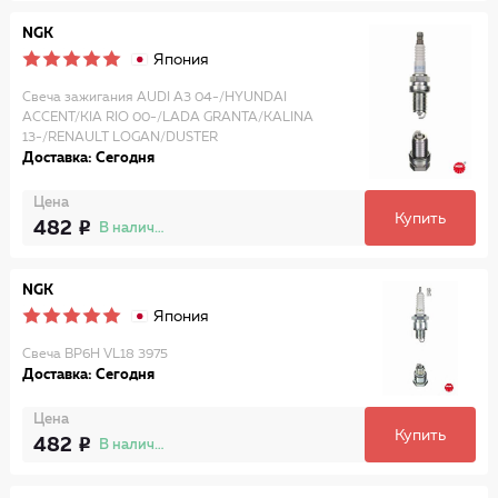
NGK
Япония
Свеча зажигания AUDI A3 04-/HYUNDAI
ACCENT/KIA RIO 00-/LADA GRANTA/KALINA
13-/RENAULT LOGAN/DUSTER
Доставка: Сегодня
Цена
Купить
482
В наличии
NGK
Япония
Свеча BP6H VL18 3975
Доставка: Сегодня
Цена
Купить
482
В наличии