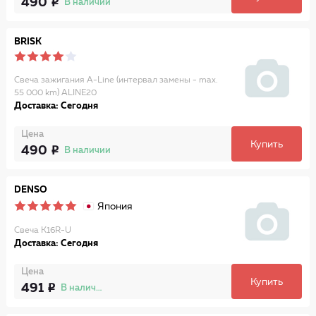
490
В наличии
BRISK
Свеча зажигания A-Line (интервал замены - max.
55 000 km) ALINE20
Доставка: Сегодня
Цена
Купить
490
В наличии
DENSO
Япония
Свеча K16R-U
Доставка: Сегодня
Цена
Купить
491
В наличии