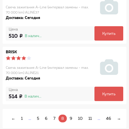
Свеча зажигания A-Line (интервал замены - max.
70 000 km) ALINE37
Доставка: Сегодня
Цена
Купить
510
В наличии
BRISK
Свеча зажигания A-Line (интервал замены - max.
70 000 km) ALINE21
Доставка: Сегодня
Цена
Купить
514
В наличии
←
1
...
5
6
7
8
9
10
11
...
46
→