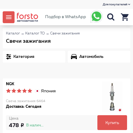
Для покупателей
Подбор в WhatsApp
Каталог
→
Каталог ТО
→
Свечи зажигания
Свечи зажигания
Категория
Автомобиль
NGK
Япония
Свеча зажигания 6464
Доставка: Сегодня
Цена
Купить
478
В наличии