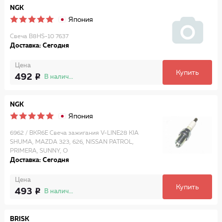
NGK
Япония
Свеча B8HS-10 7637
Доставка: Сегодня
Цена
Купить
492
В наличии
NGK
Япония
6962 / BKR6E Свеча зажигания V-LINE28 KIA
SHUMA, MAZDA 323, 626, NISSAN PATROL,
PRIMERA, SUNNY, O
Доставка: Сегодня
Цена
Купить
493
В наличии
BRISK