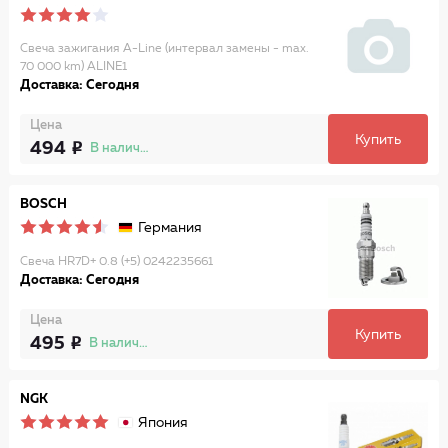
Свеча зажигания A-Line (интервал замены - max.
70 000 km) ALINE1
Доставка: Сегодня
Цена
Купить
494
В наличии
BOSCH
Германия
Свеча HR7D+ 0.8 (+5) 0242235661
Доставка: Сегодня
Цена
Купить
495
В наличии
NGK
Япония