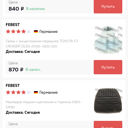
Цена
Купить
840
В наличии
FEBEST
Германия
Гайка с эксцентриком передняя TOYOTA FJ
CRUISER GSJ15 2006- 0131-010
Доставка: Сегодня
Цена
Купить
870
В наличии
FEBEST
Германия
Накладка педали сцепления и тормоза 0183-
GX90
Доставка: Сегодня
Цена