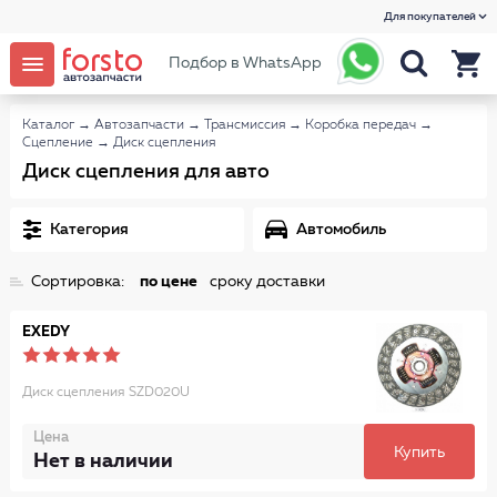
Для покупателей
Подбор в WhatsApp
Каталог
→
Автозапчасти
→
Трансмиссия
→
Коробка передач
→
Сцепление
→
Диск сцепления
Диск сцепления для авто
Категория
Автомобиль
Сортировка:
по цене
сроку доставки
EXEDY
Диск сцепления SZD020U
Цена
Купить
Нет в наличии