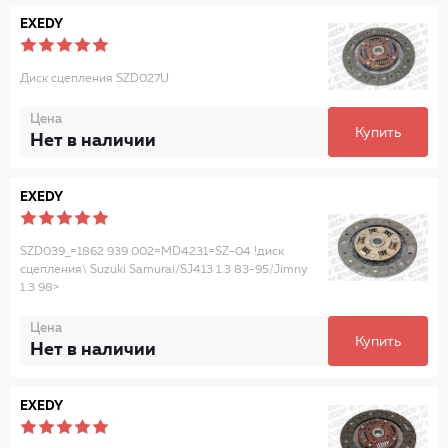
EXEDY
Диск сцепления SZD027U
Цена
Купить
Нет в наличии
EXEDY
SZD039_=1862 939 002=MD4231=SZ-04 !диск
сцепления\ Suzuki Samurai/SJ413 1.3 83-95/Jimny
1.3 98>
Цена
Купить
Нет в наличии
EXEDY