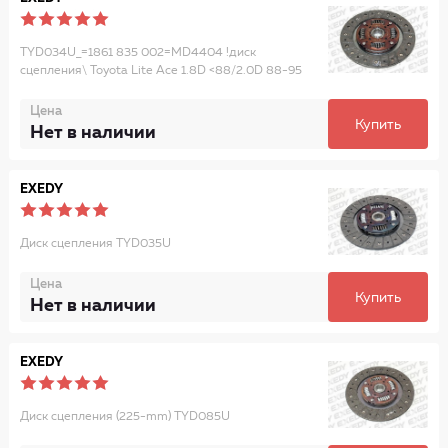
TYD034U_=1861 835 002=MD4404 !диск
сцепления\ Toyota Lite Ace 1.8D <88/2.0D 88-95
Цена
Купить
Нет в наличии
EXEDY
Диск сцепления TYD035U
Цена
Купить
Нет в наличии
EXEDY
Диск сцепления (225-mm) TYD085U