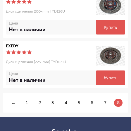
Диск сцепления 200-mm TYD126U
Цена
Купить
Нет в наличии
EXEDY
Диск сцепления [225-mm] TYD129U
Цена
Купить
Нет в наличии
←
1
2
3
4
5
6
7
8