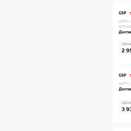
GSP
ШРУС н
817034
Достав
Цена
2 9
GSP
ШРУС н
Достав
Цена
3 9