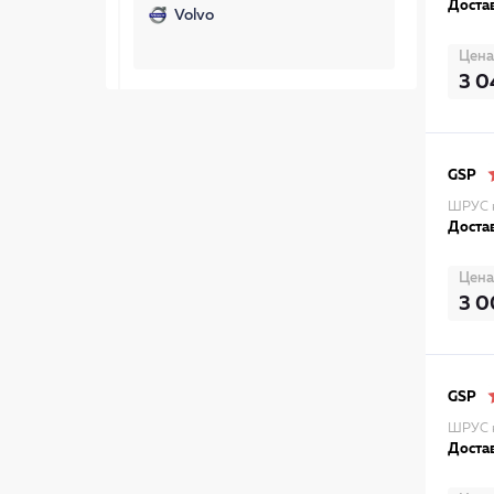
Достав
Volvo
Цена
3 0
GSP
ШРУС н
Достав
Цена
3 0
GSP
ШРУС н
Достав