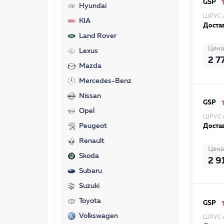
GSP
Hyundai
ШРУС 
KIA
Достав
Land Rover
Цена
Lexus
2 7
Mazda
Mercedes-Benz
Nissan
GSP
Opel
ШРУС н
Peugeot
Достав
Renault
Цена
Skoda
2 9
Subaru
Suzuki
Toyota
GSP
Volkswagen
ШРУС н