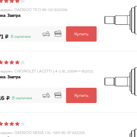
наружн. DAEWOO TICO 95-00 812006
ка: Завтра
Купить
71
В наличии
аружн. CHEVROLET LACETTI 1.4-1.8L 2004=> 812011
ка: Завтра
Купить
16
В наличии
аружн. DAEWOO NEXIA 1.5L +16V 95-97 812019