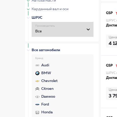
Автозапчасти
Карданный вал и оси
GSP
ШРУС
ШРУС 
Достав
Производитель
Цена
4 1
Все автомобили
Бренд
Audi
GSP
BMW
ШРУС н
Достав
Chevrolet
Citroen
Цена
3 7
Daewoo
Ford
Honda