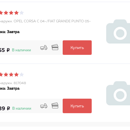
аружн. OPEL CORSA C 04-/FIAT GRANDE PUNTO 05-
ка: Завтра
Купить
55
В наличии
аружн. 817048
ка: Завтра
Купить
39
В наличии