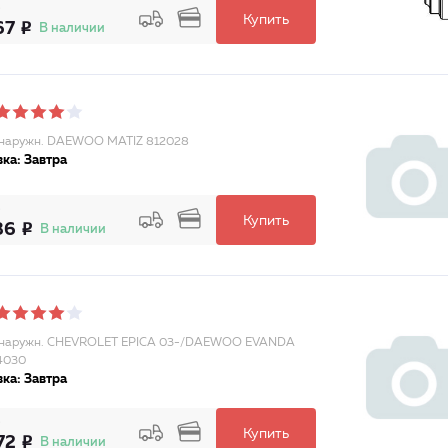
Купить
67
В наличии
наружн. DAEWOO MATIZ 812028
ка: Завтра
Купить
36
В наличии
наружн. CHEVROLET EPICA 03-/DAEWOO EVANDA
4030
ка: Завтра
Купить
72
В наличии