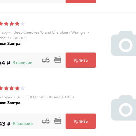
аружн. Jeep Cherokee/Grand Cherokee / Wrangler /
he 99- 816005
ка: Завтра
Купить
54
В наличии
аружн. FIAT DOBLO 1.9TD 01> нар. 817031
ка: Завтра
Купить
43
В наличии