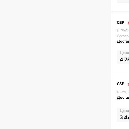
GSP
ШРУС н
Comanc
Достав
Цена
4 7
GSP
ШРУС н
Достав
Цена
3 4