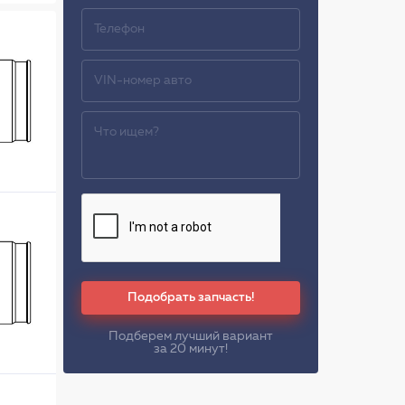
Подобрать запчасть!
Подберем лучший вариант
за 20 минут!