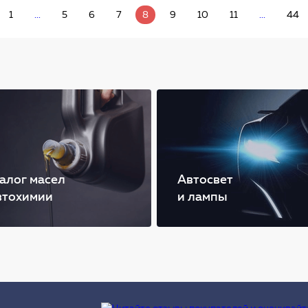
1
...
5
6
7
8
9
10
11
...
44
алог масел
Автосвет
втохимии
и лампы