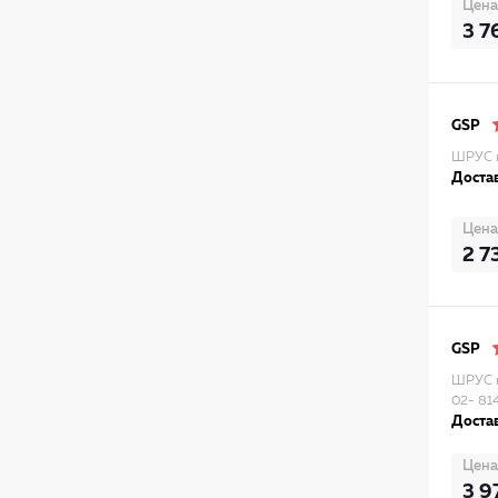
Цена
3 7
GSP
ШРУС 
Достав
Цена
2 7
GSP
ШРУС 
02- 81
Достав
Цена
3 9