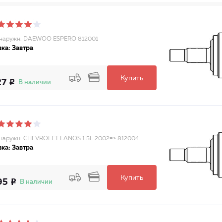
наружн. DAEWOO ESPERO 812001
ка: Завтра
Купить
27
В наличии
аружн. CHEVROLET LANOS 1.5L 2002=> 812004
ка: Завтра
Купить
95
В наличии