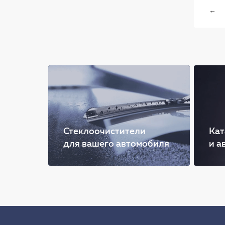
←
Стеклоочистители
Кат
для вашего автомобиля
и а