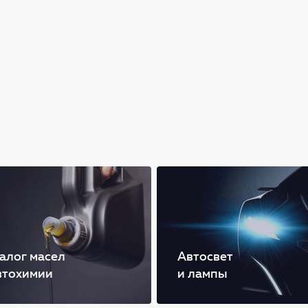
алог масел
Автосвет
втохимии
и лампы