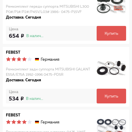
Ремкомплект передн суппорта MITSUBISHI L300
P0#/P1#/P2#/P45V/L03# 1986- 0475-P15VF
Доставка: Сегодня
Цена
Купить
654
В наличии
FEBEST
Германия
Ремкомплект задн суппорта MITSUBISHI GALANT
E55A/E75A 1992-1996 0475-PD5R
Доставка: Сегодня
Цена
Купить
534
В наличии
FEBEST
Германия