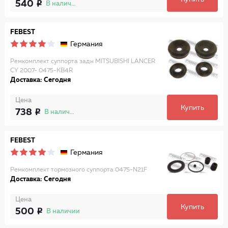
540
В наличии
FEBEST
Германия
Ремкомплект суппорта задн MITSUBISHI LANCER
CY 2007- 0475-KB4R
Доставка: Сегодня
Цена
Купить
738
В наличии
FEBEST
Германия
Ремкомплект тормозного суппорта 0475-N21F
Доставка: Сегодня
Цена
Купить
500
В наличии