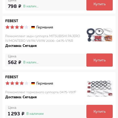
Цена
Купить
798
В наличии
FEBEST
Германия
Ремкомплект задн суппорта MITSUBISHI PAJERO
IV/MONTERO V87W/V97W 2006- 0475-V75R
Доставка: Сегодня
Цена
Купить
562
В наличии
FEBEST
Германия
Ремкомплект тормозного суппорта 0475-V97F
Доставка: Сегодня
Цена
Купить
1 293
В наличии