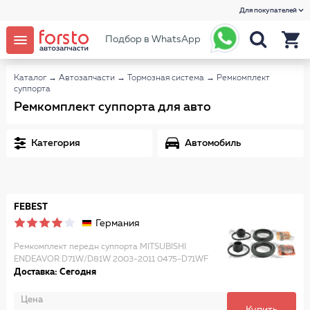
Для покупателей
Подбор в WhatsApp
Каталог
→
Автозапчасти
→
Тормозная система
→
Ремкомплект
суппорта
Ремкомплект суппорта для авто
Категория
Автомобиль
FEBEST
Германия
Ремкомплект передн суппорта MITSUBISHI
ENDEAVOR D71W/D81W 2003-2011 0475-D71WF
Доставка: Сегодня
Цена