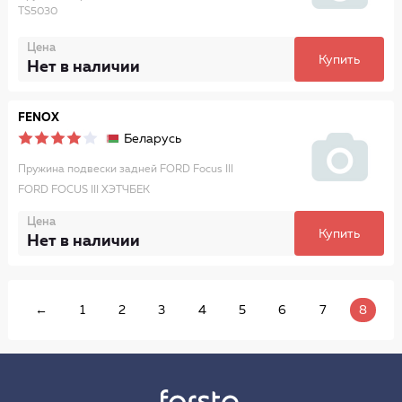
TS5030
Цена
Купить
Нет в наличии
FENOX
Беларусь
Пружина подвески задней FORD Focus III
FORD FOCUS III ХЭТЧБЕК
Цена
Купить
Нет в наличии
←
1
2
3
4
5
6
7
8