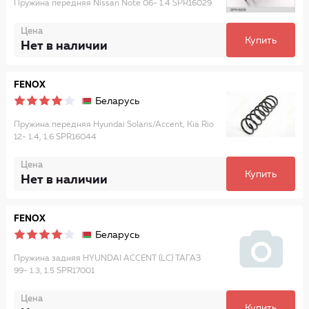
Пружина передняя Nissan Note 06- 1.4 SPR16029
Цена
Купить
Нет в наличии
FENOX
Беларусь
Пружина передняя Hyundai Solaris/Accent, Kia Rio
12- 1.4, 1.6 SPR16044
Цена
Купить
Нет в наличии
FENOX
Беларусь
Пружина задняя HYUNDAI ACCENT (LC) ТАГАЗ
99- 1.3, 1.5 SPR17001
Цена
Купить