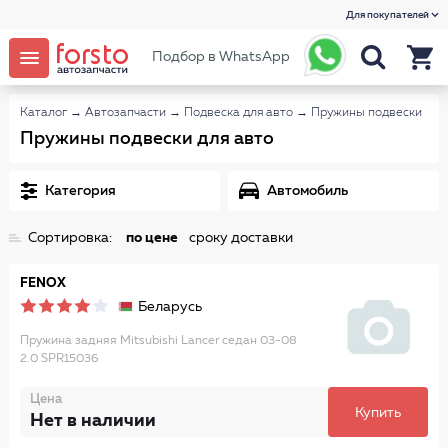
Для покупателей
Подбор в WhatsApp
Каталог
→
Автозапчасти
→
Подвеска для авто
→
Пружины подвески
Пружины подвески для авто
Категория
Автомобиль
Сортировка:
по цене
сроку доставки
FENOX
Беларусь
Пружина задняя Mitsubishi Lancer седан 03-08
2.0 SPR15036
Цена
Купить
Нет в наличии