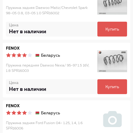
Пружина задняя Daewoo Matiz/Chevrolet Spark
98-05 0.8, 03-05 1.0 SPR16002
Цена
Купить
Нет в наличии
FENOX
Беларусь
Пружина передняя Daewoo Nexia/ 95-97 1.5 16V,
1.8 SPR16003
Цена
Купить
Нет в наличии
FENOX
Беларусь
Пружина задняя Ford Fusion 04- 1.25, 1.4, 1.6
SPR16006