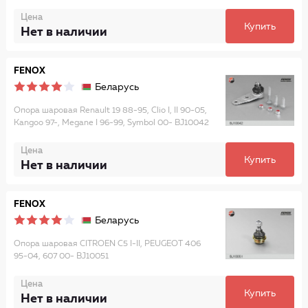
Цена
Купить
Нет в наличии
FENOX
Беларусь
Опора шаровая Renault 19 88-95, Clio I, II 90-05,
Kangoo 97-, Megane I 96-99, Symbol 00- BJ10042
Цена
Купить
Нет в наличии
FENOX
Беларусь
Опора шаровая CITROEN C5 I-II, PEUGEOT 406
95-04, 607 00- BJ10051
Цена
Купить
Нет в наличии