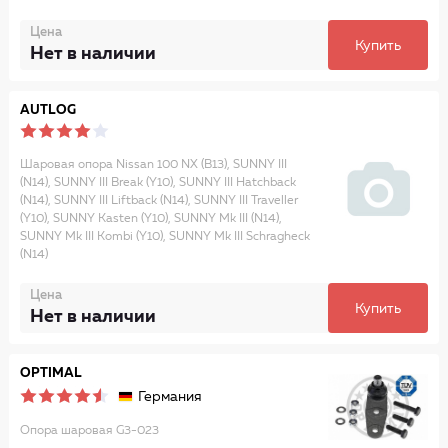
Цена
Купить
Нет в наличии
AUTLOG
Шаровая опора Nissan 100 NX (B13), SUNNY III
(N14), SUNNY III Break (Y10), SUNNY III Hatchback
(N14), SUNNY III Liftback (N14), SUNNY III Traveller
(Y10), SUNNY Kasten (Y10), SUNNY Mk III (N14),
SUNNY Mk III Kombi (Y10), SUNNY Mk III Schragheck
(N14)
Цена
Купить
Нет в наличии
OPTIMAL
Германия
Опора шаровая G3-023