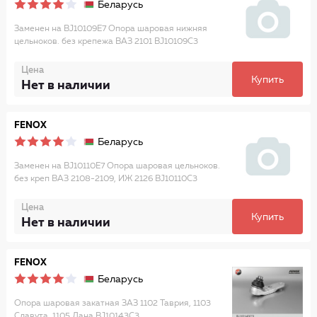
Беларусь
Заменен на BJ10109E7 Опора шаровая нижняя
цельноков. без крепежа ВАЗ 2101 BJ10109C3
Цена
Купить
Нет в наличии
FENOX
Беларусь
Заменен на BJ10110E7 Опора шаровая цельноков.
без креп ВАЗ 2108-2109, ИЖ 2126 BJ10110C3
Цена
Купить
Нет в наличии
FENOX
Беларусь
Опора шаровая закатная ЗАЗ 1102 Таврия, 1103
Славута, 1105 Дана BJ10143C3