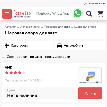
Для покупателей
Подбор в WhatsApp
Каталог
→
Автозапчасти
→
Подвеска для авто
→
Шаровая опора
Шаровая опора для авто
Категория
Автомобиль
Сортировка:
по цене
сроку доставки
AMD
Опора шаровая AMDBJ114
Цена
Купить
Нет в наличии