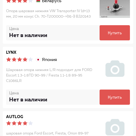
Беларусь
Опора шаровая нижняя VW Transporter IV (d=13
мм, 20 мм конус Ch. 70-T200000->(91-)) BJ20143
Цена
Купить
Нет в наличии
LYNX
Япония
Шаровая опора нижняя L/R подходит для FORD
Escort 1.3-1.8TD 90-99 / Fiesta 1.1-1.8 89-95
C1086LR
Цена
Купить
Нет в наличии
AUTLOG
шаровая опора Ford Escort, Fiesta, Orion 89-97