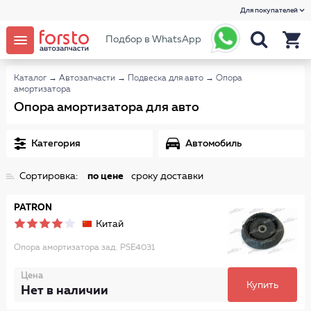
Для покупателей
Подбор в WhatsApp
Каталог
→
Автозапчасти
→
Подвеска для авто
→
Опора
амортизатора
Опора амортизатора для авто
Категория
Автомобиль
Сортировка:
по цене
сроку доставки
PATRON
Китай
Опора амортизатора зад. PSE4031
Цена
Купить
Нет в наличии