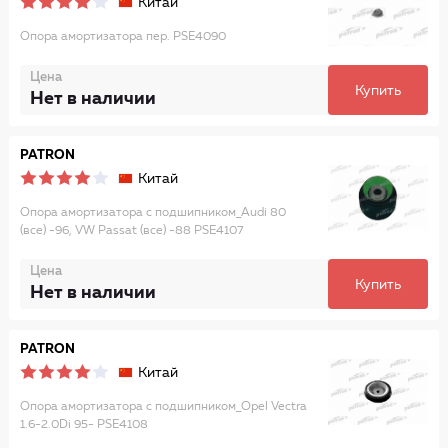
Китай
Опора амортизатора пер. PSE4090
Цена
Купить
Нет в наличии
PATRON
Китай
Опора амортизатора с подшипником_Audi 80
(все) -96, VW Passat (все) -88 PSE4107
Цена
Купить
Нет в наличии
PATRON
Китай
Опора амортизатора с подшипником_Opel Vectra
1.6-2.0Di 95- PSE4108