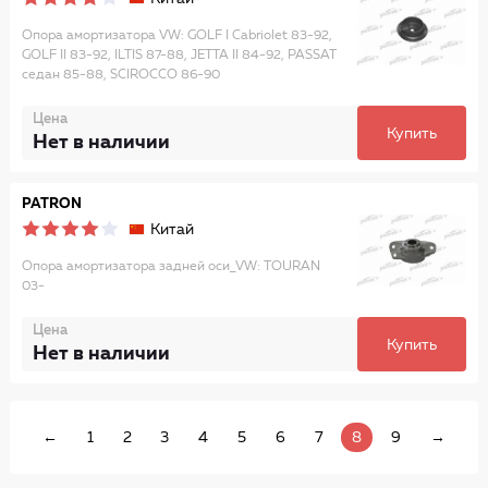
Опора амортизатора VW: GOLF I Cabriolet 83-92,
GOLF II 83-92, ILTIS 87-88, JETTA II 84-92, PASSAT
седан 85-88, SCIROCCO 86-90
Цена
Купить
Нет в наличии
PATRON
Китай
Опора амортизатора задней оси_VW: TOURAN
03-
Цена
Купить
Нет в наличии
←
1
2
3
4
5
6
7
8
9
→