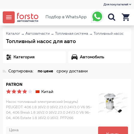
Для покупателей
Подбор в WhatsApp
Каталог
→
Автозапчасти
→
Топливная система
→
Топливный насос
Топливный насос для авто
Категория
Автомобиль
Сортировка:
по цене
сроку доставки
PATRON
Китай
Насос топливный электрический (модуль)
PEUGEOT: 406 1.8 16V2.0 16V2.23.0 24V3.0 V6 95-
04, 406 Break 1.8 16V2.0 16V2.23.0 24V3.0 V6 96-
04, 406 Estate 1.8 16V2.0 16V2. PFP266
Цена