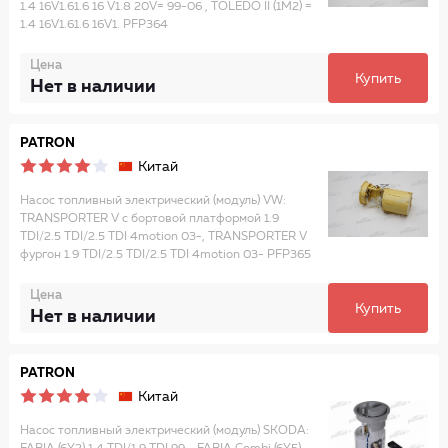
1.4 16V1.61.6 16 V1.8 20V= 99-06 , TOLEDO II (1M2) =
1.4 16V1.61.6 16V1. PFP364
Цена
Купить
Нет в наличии
PATRON
Китай
Насос топливный электрический (модуль) VW:
TRANSPORTER V c бортовой платформой 1.9
TDI/2.5 TDI/2.5 TDI 4motion 03-, TRANSPORTER V
фургон 1.9 TDI/2.5 TDI/2.5 TDI 4motion 03- PFP365
Цена
Купить
Нет в наличии
PATRON
Китай
Насос топливный электрический (модуль) SKODA: