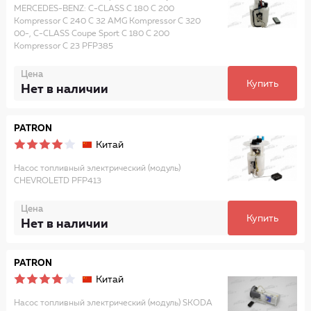
MERCEDES-BENZ: C-CLASS C 180 C 200
Kompressor C 240 C 32 AMG Kompressor C 320
00-, C-CLASS Coupe Sport C 180 C 200
Kompressor C 23 PFP385
Цена
Купить
Нет в наличии
PATRON
Китай
Насос топливный электрический (модуль)
CHEVROLETD PFP413
Цена
Купить
Нет в наличии
PATRON
Китай
Насос топливный электрический (модуль) SKODA