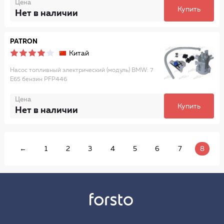
Цена
Купить
Нет в наличии
PATRON
Китай
Насос топливный электрический (модуль) BMW: 7
E65 бензин PFP446
Цена
Купить
Нет в наличии
←
1
2
3
4
5
6
7
8