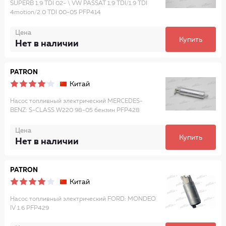
SUPERB 1.9 TDI 02- \ VW PASSAT 1.9 TDI/1.9 TDI
4motion/2.0 TDI 00-05 PFP414
Цена
Купить
Нет в наличии
PATRON
Китай
Насос топливный электрический MERCEDES-
BENZ: S-CLASS W220 98-05 бензин PFP428
Цена
Купить
Нет в наличии
PATRON
Китай
Насос топливный электрический FORD: MONDEO
IV 1.6 PFP429