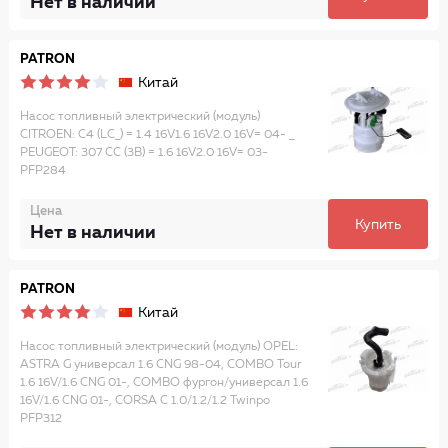
Нет в наличии
PATRON
Китай
Насос топливный электрический (модуль)
CITROEN: C4 (LC_) = 1.4 16V1.6 16V2.0 16V= 04- _
PEUGEOT: 307 CC (3B) = 1.6 16V2.0 16V= 03-
PFP284
Цена
Купить
Нет в наличии
PATRON
Китай
Насос топливный электрический (модуль) OPEL:
ASTRA G универсал 1.6 CNG 98-04, COMBO Tour
1.6 16V/1.6 CNG 01-, COMBO фургон/универсал 1.6
16V/1.6 CNG 01-, CORSA C 1.0/1.2/1.2 Twinpo
PFP312