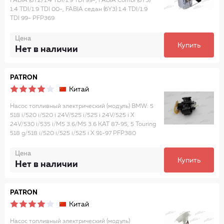
FABIA (6Y2) 1.4 TDI/1.9 TDI 99-, FABIA Combi (6Y5)
1.4 TDI/1.9 TDI 00-, FABIA седан (6Y3) 1.4 TDI/1.9
TDI 99- PFP369
Цена
Купить
Нет в наличии
PATRON
Китай
Насос топливный электрический (модуль) BMW: 5
518 i/520 i/520 i 24V/525 i/525 i 24V/525 i X
24V/530 i/535 i/M5 3.6/M5 3.6 KAT 87-95, 5 Touring
518 g/518 i/520 i/525 i/525 i X 91-97 PFP380
Цена
Купить
Нет в наличии
PATRON
Китай
Насос топливный электрический (модуль)