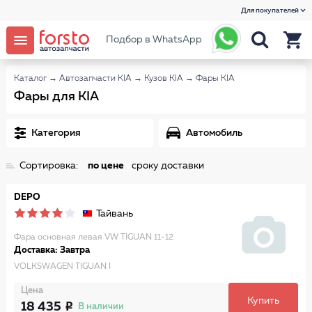
Для покупателей
Подбор в WhatsApp
Каталог
→
Автозапчасти KIA
→
Кузов KIA
→
Фары KIA
Фары для KIA
Категория
Автомобиль
Сортировка:
по цене
сроку доставки
DEPO
Тайвань
Фара основная левая VW TIGUAN 11-12
Доставка: Завтра
VOLKSWAGEN TIGUAN I
Цена
Купить
18 435
В наличии