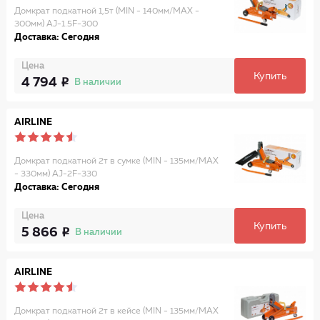
Домкрат подкатной 1,5т (MIN - 140мм/MAX -
300мм) AJ-1.5F-300
Доставка: Сегодня
Цена
Купить
4 794
В наличии
AIRLINE
Домкрат подкатной 2т в сумке (MIN - 135мм/MAX
- 330мм) AJ-2F-330
Доставка: Сегодня
Цена
Купить
5 866
В наличии
AIRLINE
Домкрат подкатной 2т в кейсе (MIN - 135мм/MAX