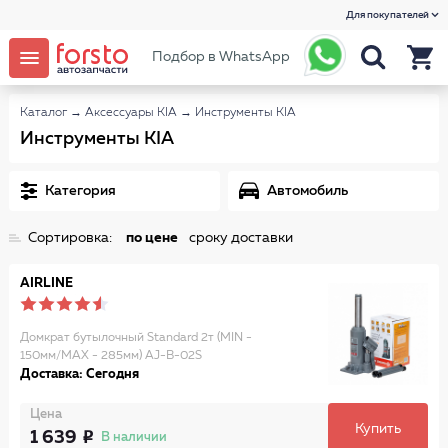
Для покупателей
Подбор в WhatsApp
Каталог
→
Аксессуары KIA
→
Инструменты KIA
Инструменты KIA
Категория
Автомобиль
Сортировка:
по цене
сроку доставки
AIRLINE
Домкрат бутылочный Standard 2т (MIN -
150мм/MAX - 285мм) AJ-B-02S
Доставка: Сегодня
Цена
Купить
1 639
В наличии