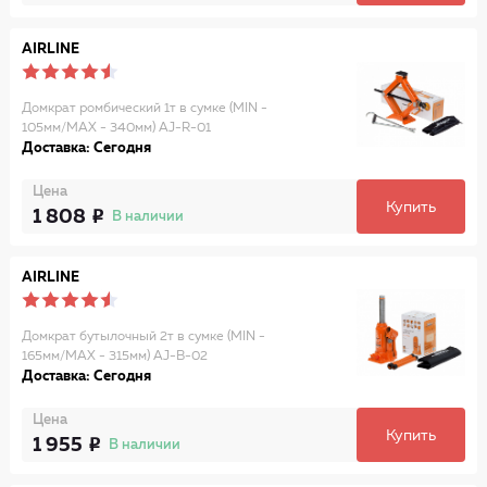
AIRLINE
Домкрат ромбический 1т в сумке (MIN -
105мм/MAX - 340мм) AJ-R-01
Доставка: Сегодня
Цена
Купить
1 808
В наличии
AIRLINE
Домкрат бутылочный 2т в сумке (MIN -
165мм/MAX - 315мм) AJ-B-02
Доставка: Сегодня
Цена
Купить
1 955
В наличии