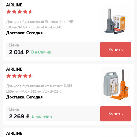
AIRLINE
Домкрат бутылочный Standard 4т (MIN -
180мм/MAX - 350мм) AJ-B-04S
Доставка: Сегодня
Цена
Купить
2 014
В наличии
AIRLINE
Домкрат бутылочный 2т в кейсе (MIN -
165мм/MAX - 315мм) AJ-B-02K
Доставка: Сегодня
Цена
Купить
2 269
В наличии
AIRLINE