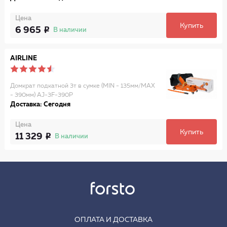
Цена
Купить
6 965
В наличии
AIRLINE
Домкрат подкатной 3т в сумке (MIN - 135мм/MAX
- 390мм) AJ-3F-390P
Доставка: Сегодня
Цена
Купить
11 329
В наличии
ОПЛАТА И ДОСТАВКА