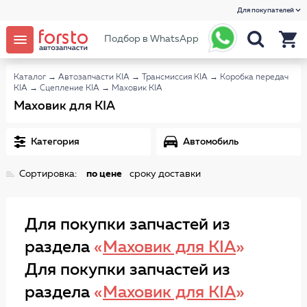
Для покупателей
Подбор в WhatsApp
Каталог
→
Автозапчасти KIA
→
Трансмиссия KIA
→
Коробка передач
KIA
→
Сцепление KIA
→
Маховик KIA
Маховик для KIA
Категория
Автомобиль
Сортировка:
по цене
сроку доставки
Для покупки запчастей из
раздела
«
Маховик для KIA
»
Для покупки запчастей из
раздела
«
Маховик для KIA
»