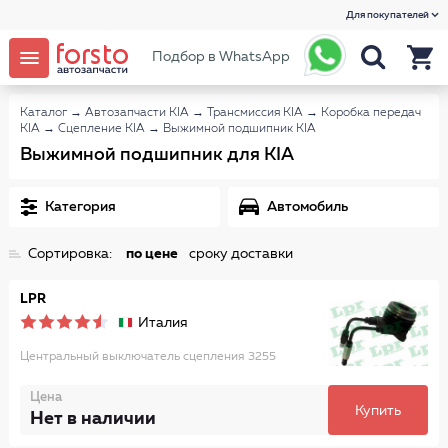
Для покупателей
Подбор в WhatsApp
Каталог
→
Автозапчасти KIA
→
Трансмиссия KIA
→
Коробка передач
KIA
→
Сцепление KIA
→
Выжимной подшипник KIA
Выжимной подшипник для KIA
Категория
Автомобиль
Сортировка:
по цене
сроку доставки
LPR
Италия
Центральный выключатель сцепления 3255
Цена
Купить
Нет в наличии