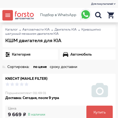
Для покупателей
Подбор в WhatsApp
Каталог
→
Автозапчасти KIA
→
Двигатель KIA
→
Кривошипно
шатунный механизм двигателя KIA
КШМ двигателя для KIA
Категория
Автомобиль
Сортировка:
по цене
сроку доставки
KNECHT (MAHLE FILTER)
Поршнекомплект 011 69 01
Доставка: Сегодня, после 9 утра
Цена
Купить
9 669
В наличии