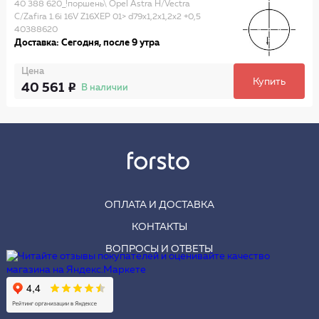
40 388 620_!поршень\ Opel Astra H/Vectra
C/Zafira 1.6i 16V Z16XEP 01> d79x1,2x1,2x2 +0,5
40388620
Доставка: Сегодня, после 9 утра
Цена
Купить
40 561
В наличии
ОПЛАТА И ДОСТАВКА
КОНТАКТЫ
ВОПРОСЫ И ОТВЕТЫ