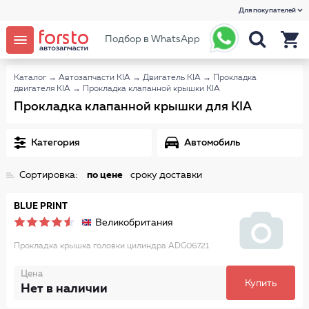
Для покупателей
Подбор в WhatsApp
Каталог
→
Автозапчасти KIA
→
Двигатель KIA
→
Прокладка
двигателя KIA
→
Прокладка клапанной крышки KIA
Прокладка клапанной крышки для KIA
Категория
Автомобиль
Сортировка:
по цене
сроку доставки
BLUE PRINT
Великобритания
Прокладка крышка головки цилиндра ADG06721
Цена
Купить
Нет в наличии