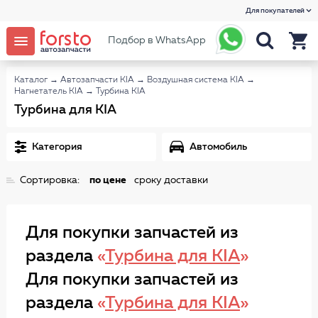
Для покупателей
Подбор в WhatsApp
Каталог
→
Автозапчасти KIA
→
Воздушная система KIA
→
Нагнетатель KIA
→
Турбина KIA
Турбина для KIA
Категория
Автомобиль
Сортировка:
по цене
сроку доставки
Для покупки запчастей из
раздела
«
Турбина для KIA
»
Для покупки запчастей из
раздела
«
Турбина для KIA
»