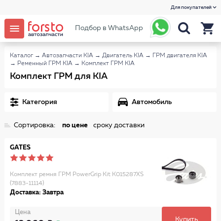
Для покупателей
Подбор в WhatsApp
Каталог
→
Автозапчасти KIA
→
Двигатель KIA
→
ГРМ двигателя KIA
→
Ременный ГРМ KIA
→
Комплект ГРМ KIA
Комплект ГРМ для KIA
Категория
Автомобиль
Сортировка:
по цене
сроку доставки
GATES
Комплект ремня ГРМ PowerGrip Kit K015287XS
(7883-11114)
Доставка: Завтра
Цена
Купить