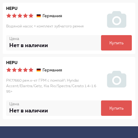
HEPU
Германия
Водяной насос + комплект зубчатого ремня
Цена
Купить
Нет в наличии
HEPU
Германия
PK77660 рем.к-кт ГРМ с помпой!\ Hyndai
Accent/Elantra/Getz, Kia Rio/Spectra/Cerato 1.4-1.6
95>
Цена
Купить
Нет в наличии