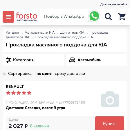
Для покупателей
Подбор в WhatsApp
Каталог
→
Автозапчасти KIA
→
Двигатель KIA
→
Прокладка
двигателя KIA
→
Прокладка масляного поддона KIA
Прокладка масляного поддона для KIA
Категория
Автомобиль
Сортировка:
по цене
сроку доставки
RENAULT
ПРОКЛАДКА КАРТЕРА (РЕЗ, МЕТ) 7700273486
Доставка: Сегодня, после 9 утра
Цена
Купить
2 027
В наличии