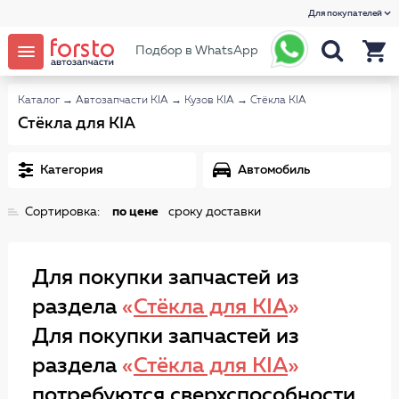
Для покупателей
Подбор в WhatsApp
Каталог
→
Автозапчасти KIA
→
Кузов KIA
→
Стёкла KIA
Стёкла для KIA
Категория
Автомобиль
Сортировка:
по цене
сроку доставки
Для покупки запчастей из
раздела
«
Стёкла для KIA
»
Для покупки запчастей из
раздела
«
Стёкла для KIA
»
потребуются сверхспособности