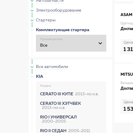
Автозапчасти
Электрооборудование
ASAM
Стартеры
Щеткод
Достав
Комплектующие стартера
Производитель
Цена
1 3
Все автомобили
MITSU
KIA
Бендик
Модель
Достав
CERATO III КУПЕ
2013-по н.в.
Цена
CERATO III ХЭТЧБЕК
2013-по н.в.
1 5
RIO I УНИВЕРСАЛ
2000-2005
RIO II СЕДАН
2005-2011