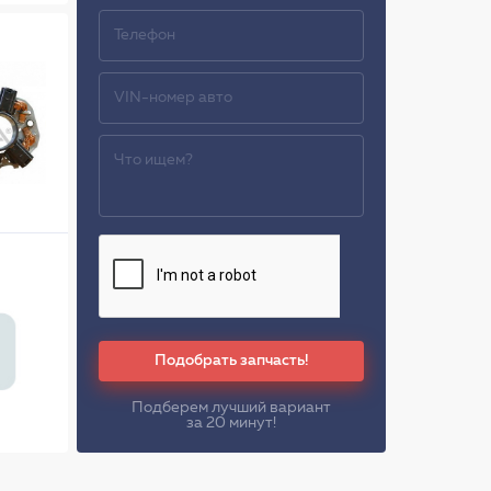
Подобрать запчасть!
Подберем лучший вариант
за 20 минут!