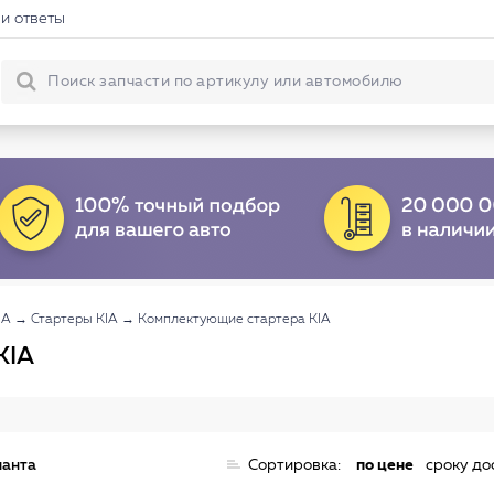
и ответы
IA
→
Стартеры KIA
→
Комплектующие стартера KIA
KIA
ианта
Сортировка:
по цене
сроку до