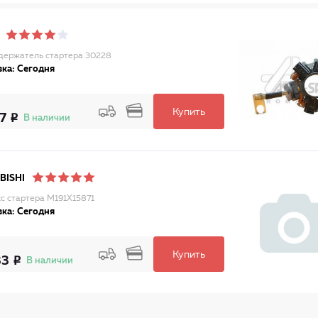
ержатель стартера 30228
ка: Сегодня
Купить
17
В наличии
BISHI
с стартера M191X15871
ка: Сегодня
Купить
33
В наличии