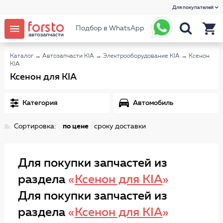
Для покупателей
Подбор в WhatsApp
Каталог
→
Автозапчасти KIA
→
Электрооборудование KIA
→
Ксенон
KIA
Ксенон для KIA
Категория
Автомобиль
Сортировка:
по цене
сроку доставки
Для покупки запчастей из
раздела
«
Ксенон для KIA
»
Для покупки запчастей из
раздела
«
Ксенон для KIA
»