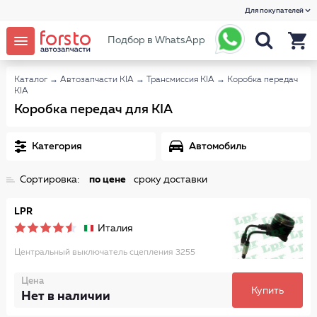
Для покупателей
Подбор в WhatsApp
Каталог
→
Автозапчасти KIA
→
Трансмиссия KIA
→
Коробка передач
KIA
Коробка передач для KIA
Категория
Автомобиль
Сортировка:
по цене
сроку доставки
LPR
Италия
Центральный выключатель сцепления 3255
Цена
Купить
Нет в наличии