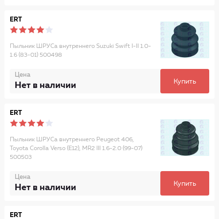
ERT
Пыльник ШРУСа внутреннего Suzuki Swift I-II 1.0-
1.6 (83-01) 500498
Цена
Купить
Нет в наличии
ERT
Пыльник ШРУСа внутреннего Peugeot 406,
Toyota Corolla Verso (E12), MR2 III 1.6-2.0 (99-07)
500503
Цена
Купить
Нет в наличии
ERT