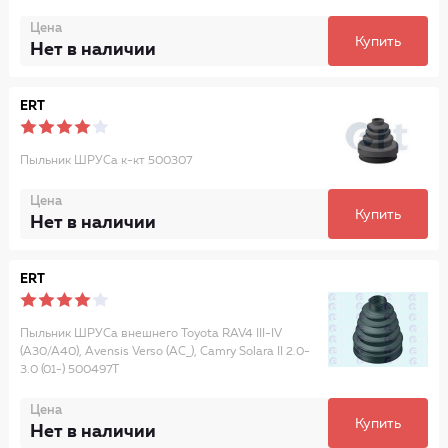
Цена
Купить
Нет в наличии
ERT
Пыльник ШРУСа к-кт 500307
Цена
Купить
Нет в наличии
ERT
Пыльник ШРУСа внешнего Toyota RAV4 III-IV
(A30/A40), Avensis Verso (AC_), Camry Solara II 2.0-
3.0 (01-) 500497T
Цена
Купить
Нет в наличии