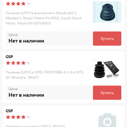
Пыльник ШРУСа внутреннего Mazda 626 V,
Mazda6 II, Nissan Prairie Pro (M11), Suzuki Grand
Vitara, Vitara (97-10) 500513
Цена
Купить
Нет в наличии
GSP
Пыльник ШРУСа OPEL FRONTERA A 2.0-2.8TD
92-98 внутр. 760017
Цена
Купить
Нет в наличии
GSP
Комплект пыльника ШРУСа 760020