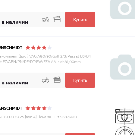
Купить
 в наличии
ENSCHMIDT
комплект (1цил) VAG A80/90/Golf 2/3/Passat B3/B4
ot.EZ/ABN/PN/RF/DT/EW/EZA 83-> d=81,00mm
Купить
 в наличии
ENSCHMIDT
ь 81.00 +0.25 [min 4] Цена за 1 шт 93876610