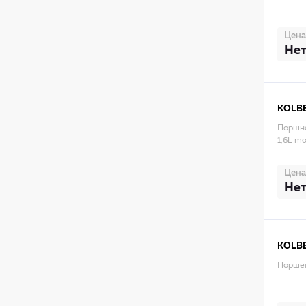
Цена
Нет
KOLB
Поршне
1,6L m
Цена
Нет
KOLB
Поршен