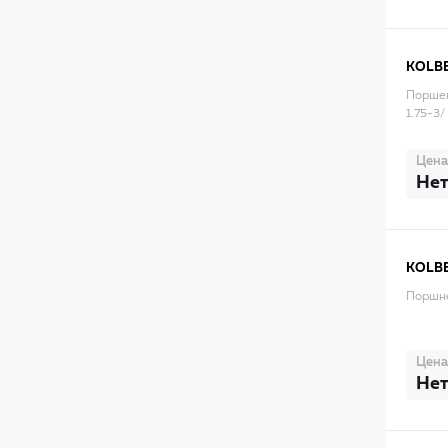
KOLB
Поршен
1.75-3/
Цена
Нет
KOLB
Поршне
Цена
Нет