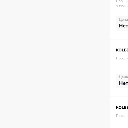
Поршне
939516
Цена
Нет
KOLB
Поршне
Цена
Нет
KOLB
Поршне