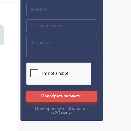
Подобрать запчасть!
Подберем лучший вариант
за 20 минут!