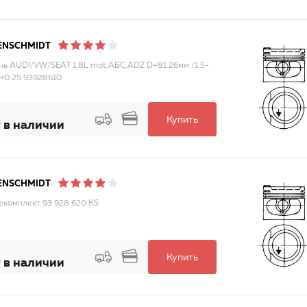
ENSCHMIDT
ь AUDI/VW/SEAT 1.8L mot.АБС,ADZ D=81.26мм /1.5-
 +0.25 93928610
Купить
 в наличии
ENSCHMIDT
комплект 93 928 620 KS
Купить
 в наличии