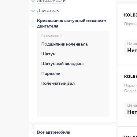
Автозапчасти
Двигатель
KOLB
Кривошипно шатунный механизм
Поршне
двигателя
Подкатегории
Цена
Подшипник коленвала
Нет
Шатун
Шатунный вкладыш
Поршень
KOLB
Коленчатый вал
Поршне
Origina
Цена
Нет
Все автомобили