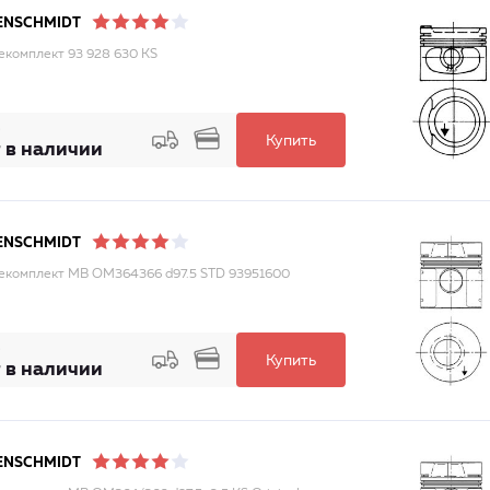
ENSCHMIDT
комплект 93 928 630 KS
Купить
 в наличии
ENSCHMIDT
комплект MB OM364366 d97.5 STD 93951600
Купить
 в наличии
ENSCHMIDT