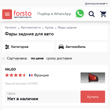
Для покупателей
Подбор в WhatsApp
Каталог
→
Автозапчасти
→
Кузов
→
Фары задние
Фары задние для авто
Категория
Автомобиль
Сортировка:
по цене
сроку доставки
VALEO
Франция
Задний фонарь 043951
Цена
Купить
Нет в наличии