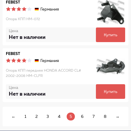
FEBEST
Германия
Опора КПП HM-072
Цена
Купить
Нет в наличии
FEBEST
Германия
Опора КПП передняя HONDA ACCORD CL#
2002-2008 HM-CLFR
Цена
Купить
Нет в наличии
←
1
2
3
4
5
6
7
8
→