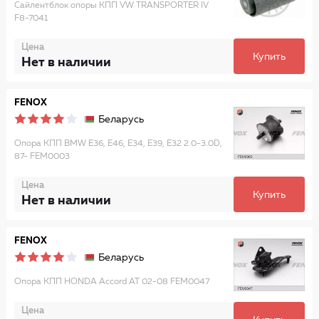
Сайлентблок опоры КПП VW TRANSPORTER IV
F8-7041
Цена
Купить
Нет в наличии
FENOX
Беларусь
Опора КПП BMW Е36, Е46, Е34, E39, Е32 2.0-3.0D,
87- FEM0003
Цена
Купить
Нет в наличии
FENOX
Беларусь
Опора КПП HONDA Accord AT 02-08 FEM0047
Цена