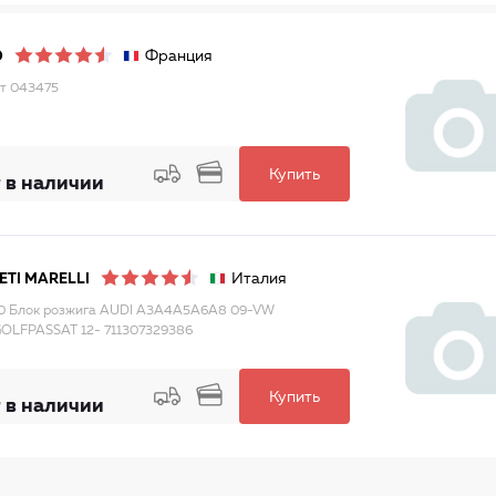
Франция
O
т 043475
Купить
 в наличии
Италия
TI MARELLI
0 Блок розжига AUDI A3A4A5A6A8 09-VW
OLFPASSAT 12- 711307329386
Купить
 в наличии