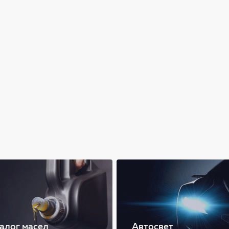
алог масел
Автосвет