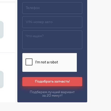
Подобрать запчасть!
Подберем лучший вариант
за 20 минут!