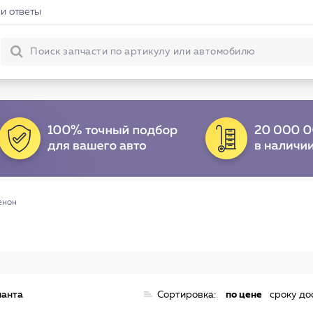
и ответы
енон
ианта
Сортировка:
по цене
сроку до