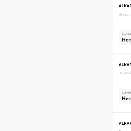
ALKA
Вставк
Цена
Нет
ALKA
Зеркал
Цена
Нет
ALKA