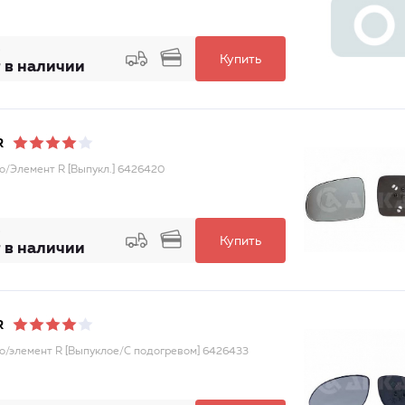
Купить
 в наличии
R
о/Элемент R [Выпукл.] 6426420
Купить
 в наличии
R
о/элемент R [Выпуклое/С подогревом] 6426433