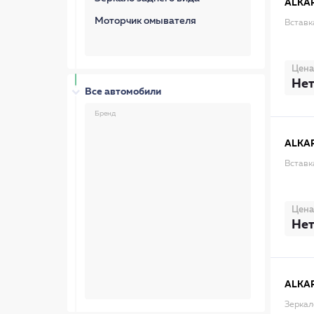
ALKA
Моторчик омывателя
Вставк
Цена
Нет
Все автомобили
Бренд
ALKA
Вставк
Цена
Нет
ALKA
Зеркал