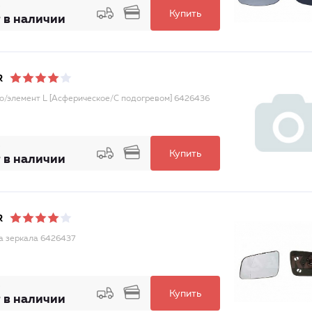
Купить
 в наличии
R
о/элемент L [Асферическое/С подогревом] 6426436
Купить
 в наличии
R
а зеркала 6426437
Купить
 в наличии