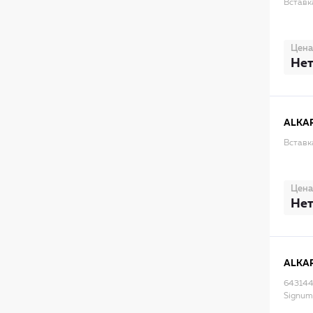
Вставк
Цена
Нет
ALKA
Вставк
Цена
Нет
ALKA
6431444
Signum