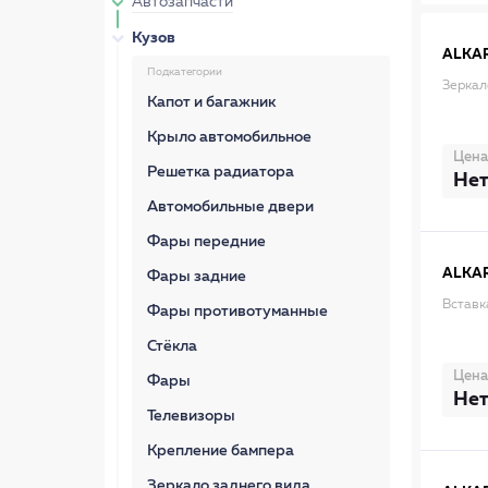
Автозапчасти
Кузов
ALKA
Подкатегории
Зеркал
Капот и багажник
Крыло автомобильное
Цена
Решетка радиатора
Нет
Автомобильные двери
Фары передние
ALKA
Фары задние
Вставк
Фары противотуманные
Стёкла
Цена
Фары
Нет
Телевизоры
Крепление бампера
Зеркало заднего вида