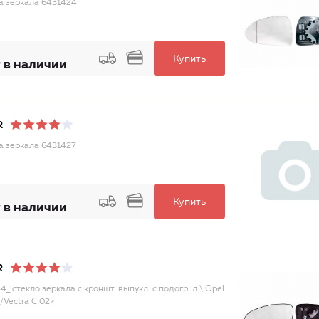
а зеркала 6431424
Купить
 в наличии
R
а зеркала 6431427
Купить
 в наличии
R
_!стекло зеркала с кроншт. выпукл. с подогр. л.\ Opel
/Vectra C 02>