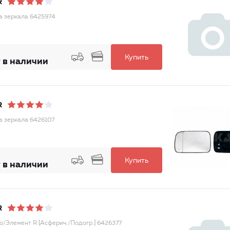
R
а зеркала 6425974
Купить
 в наличии
R
а зеркала 6426107
Купить
 в наличии
R
о/Элемент R [Асферич./Подогр.] 6426377