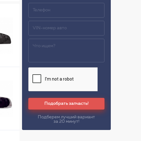
Подобрать запчасть!
Подберем лучший вариант
за 20 минут!