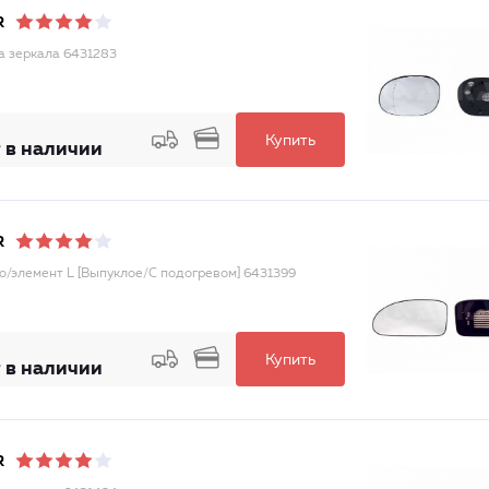
R
а зеркала 6431283
Купить
 в наличии
R
о/элемент L [Выпуклое/С подогревом] 6431399
Купить
 в наличии
R