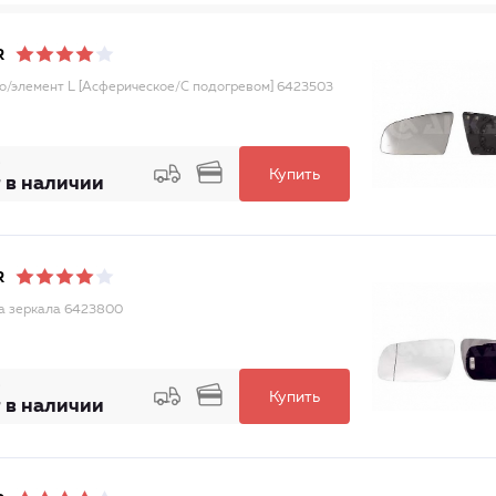
R
о/элемент L [Асферическое/С подогревом] 6423503
Купить
 в наличии
R
а зеркала 6423800
Купить
 в наличии