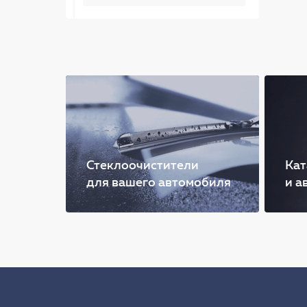
Стеклоочистители
Кат
для вашего автомобиля
и а