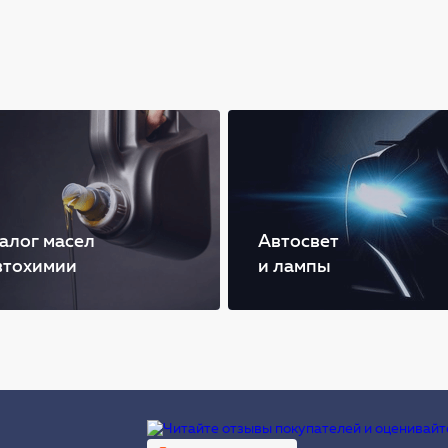
алог масел
Автосвет
втохимии
и лампы