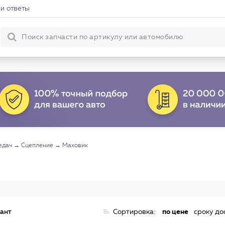
и ответы
едач
→
Сцепление
→
Маховик
иант
Сортировка:
по цене
сроку до