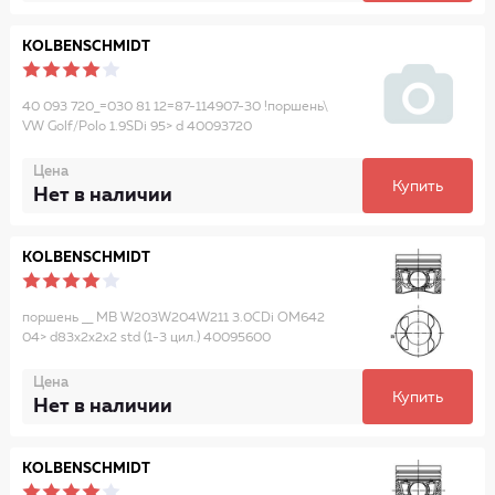
KOLBENSCHMIDT
40 093 720_=030 81 12=87-114907-30 !поршень\
VW Golf/Polo 1.9SDi 95> d 40093720
Цена
Купить
Нет в наличии
KOLBENSCHMIDT
поршень __ MB W203W204W211 3.0CDi OM642
04> d83x2x2x2 std (1-3 цил.) 40095600
Цена
Купить
Нет в наличии
KOLBENSCHMIDT