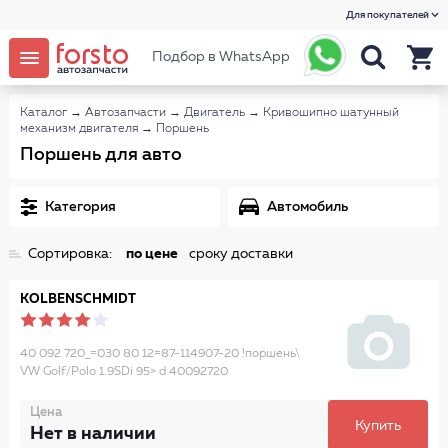
Для покупателей
Подбор в WhatsApp
Каталог
→
Автозапчасти
→
Двигатель
→
Кривошипно шатунный
механизм двигателя
→
Поршень
Поршень для авто
Категория
Автомобиль
Сортировка:
по цене
сроку доставки
KOLBENSCHMIDT
40 092 720_=030 80 12=87-114907-20 !поршень\
VW Golf/Polo 1.9SDi 95> d 40092720
Цена
Купить
Нет в наличии