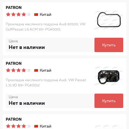
PATRON
Китай
Прокладка масляного поддона Audi 80100, VW
GolfPassat 1.6 ACM 93> PG40001
Цена
Купить
Нет в наличии
PATRON
Китай
Прокладка масляного поддона Audi. VW Passat
1.31.9D 89> PG40012
Цена
Купить
Нет в наличии
PATRON
Китай