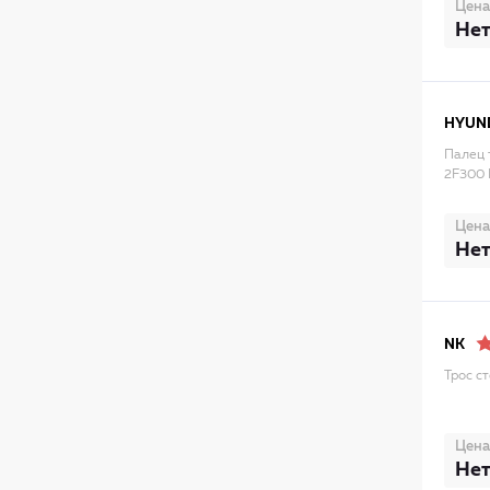
Цена
Нет
HYUN
Палец 
2F300
Цена
Нет
NK
Трос с
Цена
Нет