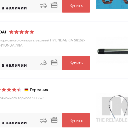
Купить
 в наличии
DAI
тормозного суппорта верхний HYUNDAI/KIA 58162-
 HYUNDAI/KIA
Купить
 в наличии
Германия
тояночного тормоза 903673
Купить
 в наличии