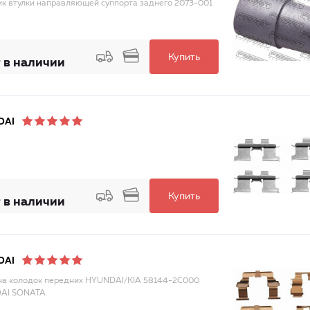
к втулки направляющей суппорта заднего 2073-001
Купить
 в наличии
DAI
Купить
 в наличии
DAI
а колодок передних HYUNDAI/KIA 58144-2C000
AI SONATA