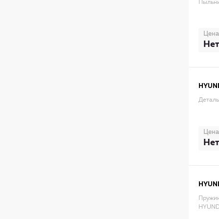
Пыльни
Цена
Нет
HYUN
Деталь
Цена
Нет
HYUN
Пружин
HYUND