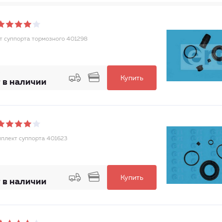
т суппорта тормозного 401298
Купить
 в наличии
плект суппорта 401623
Купить
 в наличии