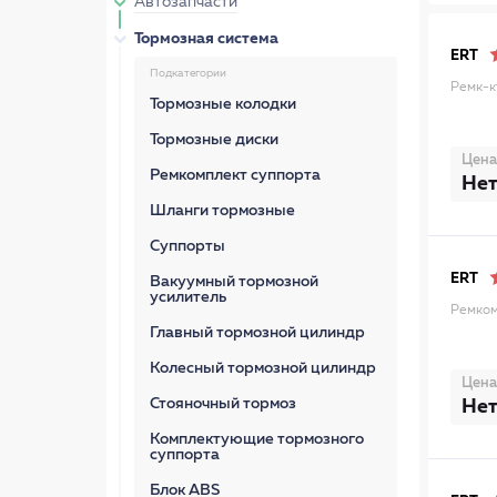
Автозапчасти
Тормозная система
ERT
Подкатегории
Ремк-к
Тормозные колодки
Тормозные диски
Цена
Ремкомплект суппорта
Нет
Шланги тормозные
Суппорты
ERT
Вакуумный тормозной
усилитель
Ремком
Главный тормозной цилиндр
Колесный тормозной цилиндр
Цена
Стояночный тормоз
Нет
Комплектующие тормозного
суппорта
Блок ABS