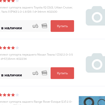
лект суппорта заднего Toyota IQ (J10), Urban Cruiser,
, Yaris II (P90) 1.0-1.8 (05-) d=34mm 402100
Купить
 в наличии
лект суппорта переднего Nissan Teana I (J31) 2.0-3.5
) d=57,15mm 402234
Купить
 в наличии
плект суппорта заднего Range Rover Evoque (LV) 2.0-