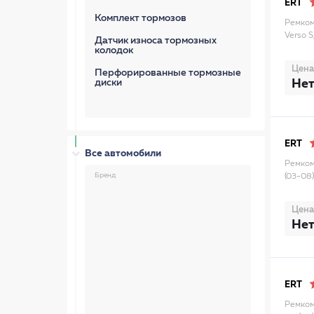
ERT
Комплект тормозов
Ремкомп
Verso S
Датчик износа тормозных
колодок
Цена
Перфорированные тормозные
Нет
диски
ERT
Все автомобили
Ремкомп
Бренд
(03-08
Цена
Нет
ERT
Ремком