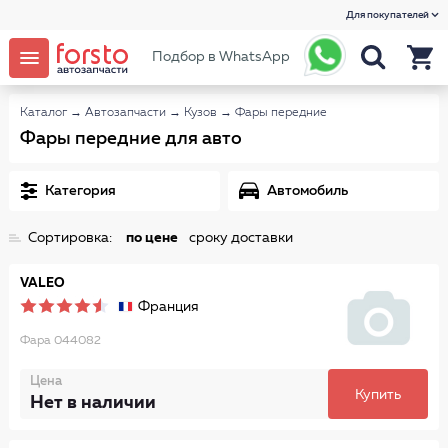
Для покупателей
Подбор в WhatsApp
Каталог
→
Автозапчасти
→
Кузов
→
Фары передние
Фары передние для авто
Категория
Автомобиль
Сортировка:
по цене
сроку доставки
VALEO
Франция
Фара 044082
Цена
Купить
Нет в наличии