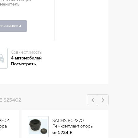
аменитель
ть аналоги
Совместимость
4 автомобилей
Посмотреть
 825402
9302
SACHS 802270
ора
Ремкомплект опоры
переднего
от
1 734
ID,
амортизатора VW Golf