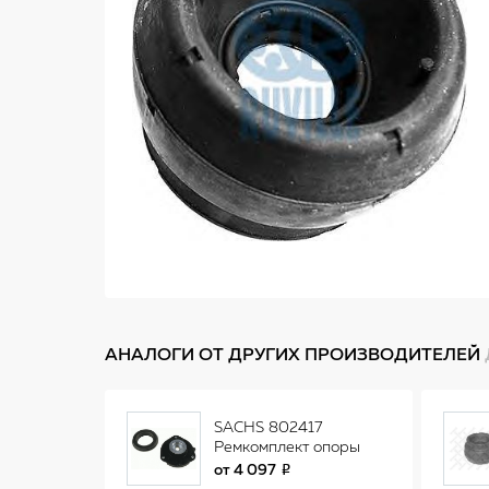
АНАЛОГИ ОТ ДРУГИХ ПРОИЗВОДИТЕЛЕЙ
SACHS 802417
Ремкомплект опоры
переднего
от
4 097
амортизатора VW