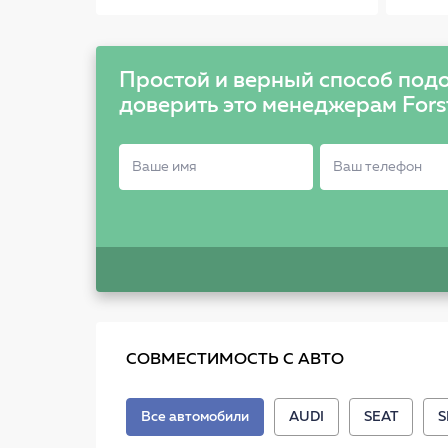
Caddy III, Golf V,VI,
Passat 802417
Простой и верный способ подо
доверить это менеджерам Fors
СОВМЕСТИМОСТЬ С АВТО
Все автомобили
AUDI
SEAT
S