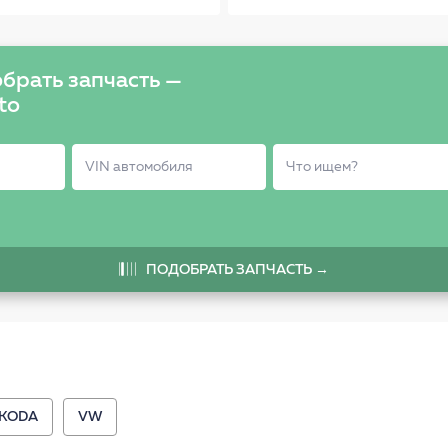
GolfBora all 97>
OCTAVIA (1U) 217
7111090SX
брать запчасть —
to
ПОДОБРАТЬ ЗАПЧАСТЬ →
KODA
VW