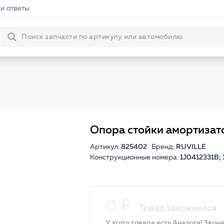
и ответы
Опора стойки амортизат
Артикул:
825402
Бренд:
RUVILLE
Конструкционные номера:
1J0412331B;
0
Товар закончился
У этого товара есть Аналоги! Звон