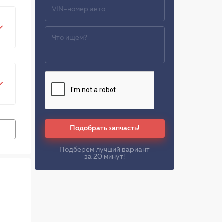
Подобрать запчасть!
Подберем лучший вариант
за 20 минут!