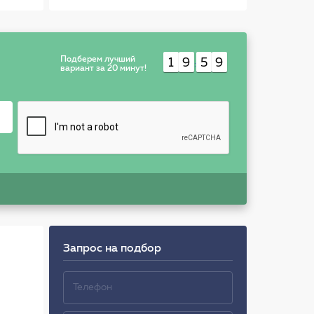
9302
IV, Polo (9N), Skoda
Octavia (1U_), Rapid
802270
Подберем лучший
1
9
5
9
:
вариант за 20 минут!
Запрос на подбор