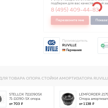
подберем для вас качественный з
8 (495) 409-44-83
Перезвоните мне
Показа
Производитель
RUVILLE
Германия
ДЛЯ ТОВАРА ОПОРА СТОЙКИ АМОРТИЗАТОРА RUVILLE
STELLOX 7111090SX
LEMFORDER 217
71-11090-SX опора
Опора амортизат
амортизатора
VW POLO SEDAN
от
703
от
1 138
переднего Audi A3, VW
(RUS), SKODA RAP