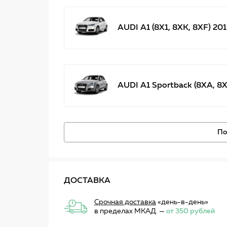
AUDI A1 (8X1, 8XK, 8XF) 201
AUDI A1 Sportback (8XA, 8XF
По
ДОСТАВКА
Срочная доставка
«день-в-день»
в пределах МКАД. —
от 350 рублей