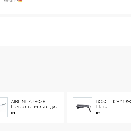
Германия
AIRLINE ABR02R
BOSCH 33971189
Щетка от снега и льда с
Щетка
распушенной щетиной
стеклоочистителя
от
от
(56см) AB-R-02R