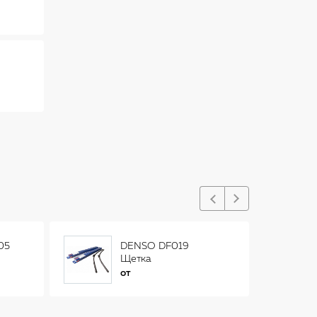
05
DENSO DF019
Щетка
стеклоочистителя
от