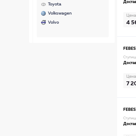
Достав
Toyota
Volkswagen
Цена
4 5
Volvo
FEBES
Ступи
Достав
Цена
7 2
FEBES
Ступиц
Достав