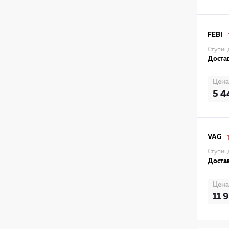
FEBI
Ступиц
Достав
Цена
5 4
VAG
Ступиц
Достав
Цена
11 