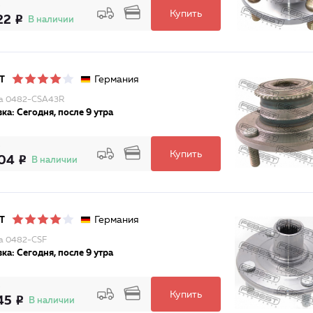
Купить
22
В наличии
Германия
T
ца 0482-CSA43R
ка: Сегодня, после 9 утра
Купить
04
В наличии
Германия
T
а 0482-CSF
ка: Сегодня, после 9 утра
Купить
45
В наличии