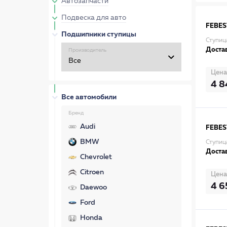
Автозапчасти
Подвеска для авто
FEBES
Подшипники ступицы
Ступиц
Достав
Производитель
Цена
4 8
Все автомобили
Бренд
Audi
FEBES
BMW
Ступиц
Достав
Chevrolet
Citroen
Цена
4 6
Daewoo
Ford
Honda