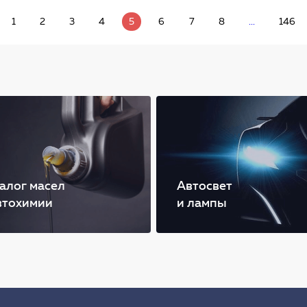
1
2
3
4
5
6
7
8
...
146
алог масел
Автосвет
втохимии
и лампы