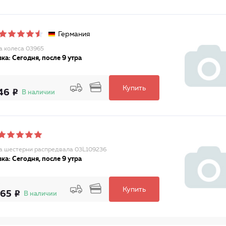
Германия
а колеса 03965
ка: Сегодня, после 9 утра
Купить
46
В наличии
а шестерни распредвала 03L109236
ка: Сегодня, после 9 утра
Купить
965
В наличии