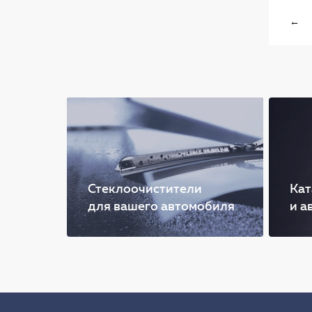
←
Стеклоочистители
Кат
для вашего автомобиля
и а