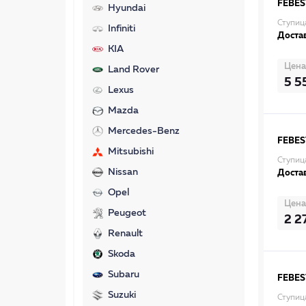
FEBES
Hyundai
Ступи
Infiniti
Достав
KIA
Цена
Land Rover
5 5
Lexus
Mazda
Mercedes-Benz
FEBES
Mitsubishi
Ступиц
Nissan
Достав
Opel
Цена
Peugeot
2 2
Renault
Skoda
Subaru
FEBES
Suzuki
Ступиц