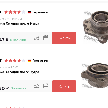
Германия
T
а 0382-JRD1RRH
ка: Сегодня, после 9 утра
Купить
47
В наличии
Германия
T
а 0382-RA1F
ка: Сегодня, после 9 утра
Купить
50
В наличии