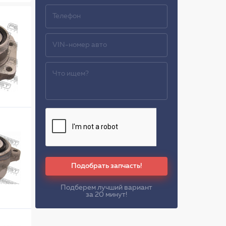
Подобрать запчасть!
Подберем лучший вариант
за 20 минут!