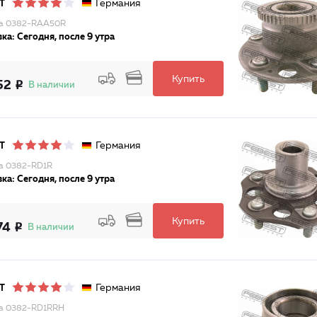
Германия
T
ца 0382-RAA50R
ка: Сегодня, после 9 утра
Купить
52
В наличии
Германия
T
а 0382-RD1R
ка: Сегодня, после 9 утра
Купить
74
В наличии
Германия
T
а 0382-RD1RRH