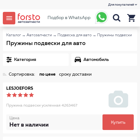
Для покупателей
Подбор в WhatsApp
Каталог
→
Автозапчасти
→
Подвеска для авто
→
Пружины подвески
Пружины подвески для авто
Категория
Автомобиль
Сортировка:
по цене
сроку доставки
LESJOEFORS
Пружина подвески усиленная 4263467
Цена
Купить
Нет в наличии