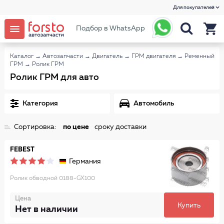
Для покупателей
Подбор в WhatsApp
Каталог
→
Автозапчасти
→
Двигатель
→
ГРМ двигателя
→
Ременный
ГРМ
→
Ролик ГРМ
Ролик ГРМ для авто
Категория
Автомобиль
Сортировка:
по цене
сроку доставки
FEBEST
Германия
Ролик обводной 0188-GX100
Цена
Купить
Нет в наличии