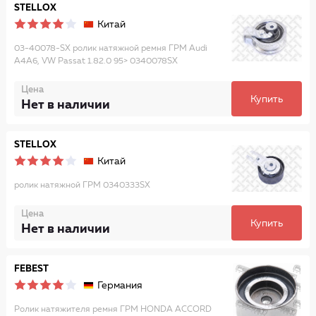
STELLOX
Китай
03-40078-SX ролик натяжной ремня ГРМ Audi
A4A6, VW Passat 1.82.0 95> 0340078SX
Цена
Купить
Нет в наличии
STELLOX
Китай
ролик натяжной ГРМ 0340333SX
Цена
Купить
Нет в наличии
FEBEST
Германия
Ролик натяжителя ремня ГРМ HONDA ACCORD