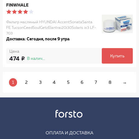
FINWHALE
Фильтр масляный HYUNDAI AccentSonataSanta
FE TucsonCeedSoulGetzElantrai20i30Solaris ix3 LF-
703
Доставка: Сегодня, после 9 утра
Цена
Купить
474
В наличии
1
2
3
4
5
6
7
8
→
ОПЛАТА И ДОСТАВКА