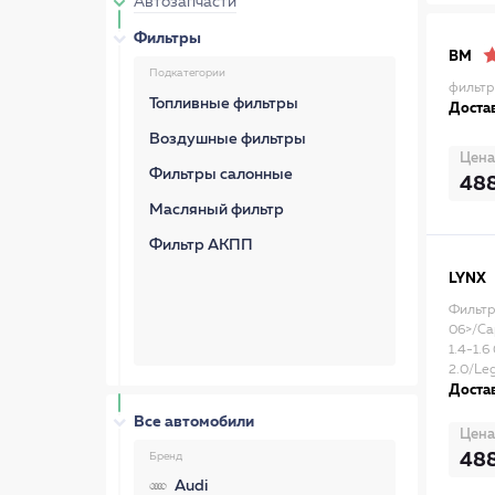
Автозапчасти
Фильтры
BM
Подкатегории
фильтр
Топливные фильтры
Достав
Воздушные фильтры
Цена
Фильтры салонные
48
Масляный фильтр
Фильтр АКПП
LYNX
Фильтр
06>/Cap
1.4-1.6
2.0/Leg
Достав
Все автомобили
Цена
48
Бренд
Audi