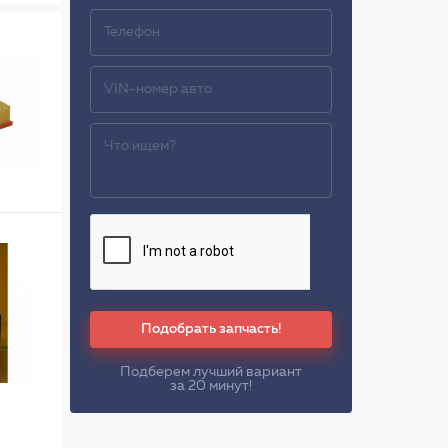
Подобрать запчасть!
Подберем лучший вариант
за 20 минут!