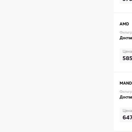
AMD
Фильт
Достав
Цена
58
MAN
Фильт
Достав
Цена
64