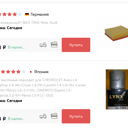
Германия
 воздушный!\ ВАЗ, ОКА, Niva, Audi
ка: Сегодня
Купить
8
В наличии
Япония
 масляный подходит для CHEVROLET Aveo 1.4
tiva 2.4 06>/Cruze 1.6 09>/Lacetti 1.4-1.8 05>/Lanos
 05>/Rezzo 1.6-2.0 05>, DAEWOO Espero 1.5-
anza 2.0 97>/Nexia 1.5 9 LC-1501
ка: Сегодня
Купить
8
В наличии