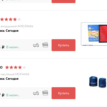
р воздушный AMDJFA89
ка: Сегодня
Купить
5
В наличии
DO
р масляный MOF4459
ка: Сегодня
Купить
7
В наличии