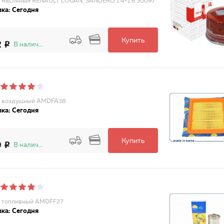
 масляный RENAULT LOGAN, SANDERO 1.4-1.6 30097
ка: Сегодня
Купить
2
В наличии
р воздушный AMDFA38
ка: Сегодня
Купить
0
В наличии
 топливный AMDFF27
ка: Сегодня