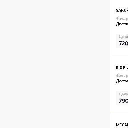
SAKU
Фильтр
Достав
Цена
72
BIG FI
Фильтр
Достав
Цена
79
MECAF