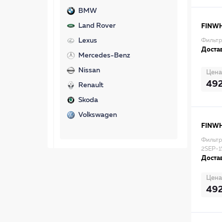
BMW
Land Rover
FINW
Lexus
Фильтр
Достав
Mercedes-Benz
Nissan
Цена
49
Renault
Skoda
Volkswagen
FINW
Фильтр 
2SEP-1
Достав
Цена
49