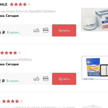
HALE
 масляный Aveo 1,2L/Spark(05-10)/Matiz
ка: Сегодня
Купить
6
В наличии
р воздушный AMDFA43
ка: Сегодня
Купить
2
В наличии