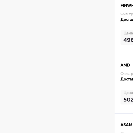
FINW
Фильтр
Достав
Цена
49
AMD
Фильт
Достав
Цена
50
ASAM