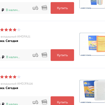
Купить
3
В наличии
р воздушный AMDFA21
ка: Сегодня
Купить
4
В наличии
 воздушный AMDJFA116
ка: Сегодня
Купить
0
В наличии