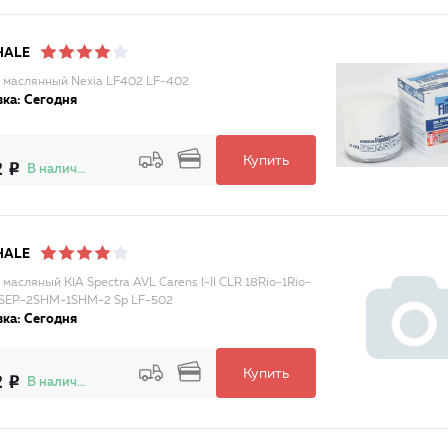
HALE
 маслянный Nexia LF402 LF-402
ка: Сегодня
Купить
2
В наличии
HALE
масляный KIA Spectra AVL Carens I-II CLR 18Rio-1Rio-
SEP-2SHM-1SHM-2 Sp LF-502
ка: Сегодня
Купить
2
В наличии