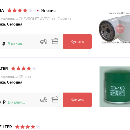
Япония
RA
 масляный CHEVROLET AVEO 09- C65400
ка: Сегодня
Купить
0
В наличии
LTER
 масляный GB-108
ка: Сегодня
Купить
0
В наличии
ILTER