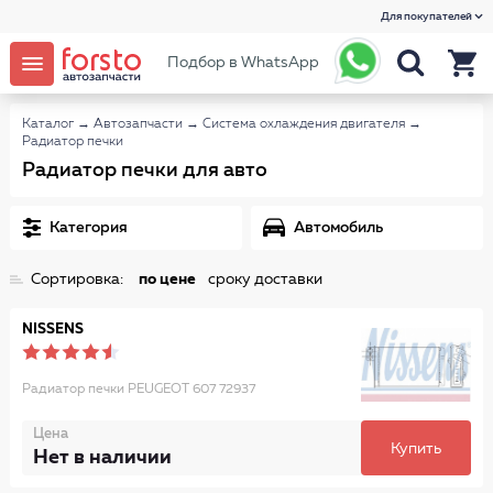
Для покупателей
Подбор в WhatsApp
Каталог
→
Автозапчасти
→
Система охлаждения двигателя
→
Радиатор печки
Радиатор печки для авто
Категория
Автомобиль
Сортировка:
по цене
сроку доставки
NISSENS
Радиатор печки PEUGEOT 607 72937
Цена
Купить
Нет в наличии