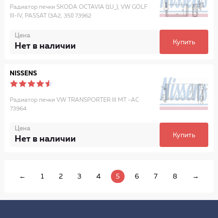
Радиатор печки SKODA OCTAVIA (1U_), VW GOLF
III-IV, PASSAT (3A2, 35I) 73962
Цена
Купить
Нет в наличии
NISSENS
Радиатор печки VW TRANSPORTER III MT -AC
73964
Цена
Купить
Нет в наличии
←
1
2
3
4
5
6
7
8
→