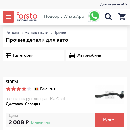
Для покупателей
Подбор в WhatsApp
Каталог
→
Автозапчасти
→
Прочее
Прочие детали для авто
Категория
Автомобиль
SIDEM
Бельгия
наконечник рул.тяги прав. Kia Ceed
Доставка: Сегодня
Цена
Купить
2 008
В наличии