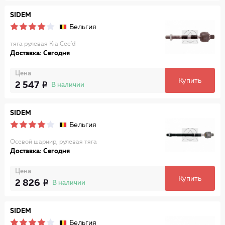
SIDEM
Бельгия
тяга рулевая Kia Cee'd
Доставка: Сегодня
Цена
Купить
2 547
В наличии
SIDEM
Бельгия
Осевой шарнир, рулевая тяга
Доставка: Сегодня
Цена
Купить
2 826
В наличии
SIDEM
Бельгия