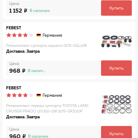
Цена
Купить
1 152
В наличии
FEBEST
Германия
Ремкомплект суппорта заднего 0175-GGL10R
Доставка: Завтра
Цена
Купить
968
В наличии
FEBEST
Германия
Ремкомплект передн суппорта TOYOTA LAND
CRUISER PRADO 120 (02-09) 0175-GRJ120F
Доставка: Завтра
Цена
Купить
960
В наличии