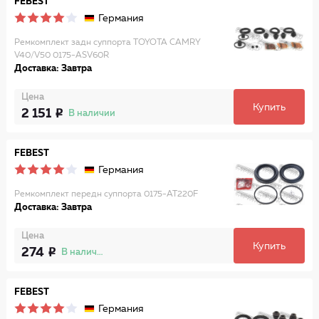
FEBEST
Германия
Ремкомплект задн суппорта TOYOTA CAMRY
V40/V50 0175-ASV60R
Доставка: Завтра
Цена
Купить
2 151
В наличии
FEBEST
Германия
Ремкомплект передн суппорта 0175-AT220F
Доставка: Завтра
Цена
Купить
274
В наличии
FEBEST
Германия