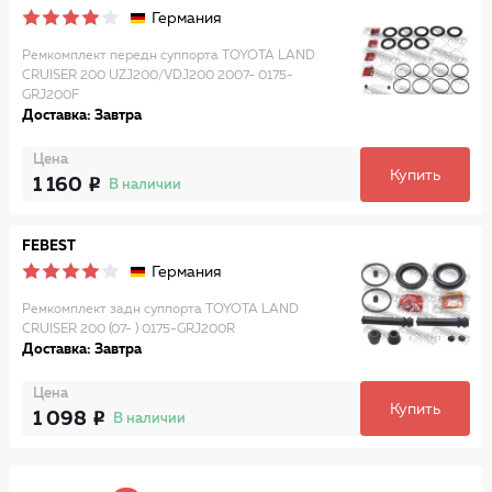
Германия
Ремкомплект передн суппорта TOYOTA LAND
CRUISER 200 UZJ200/VDJ200 2007- 0175-
GRJ200F
Доставка: Завтра
Цена
Купить
1 160
В наличии
FEBEST
Германия
Ремкомплект задн суппорта TOYOTA LAND
CRUISER 200 (07- ) 0175-GRJ200R
Доставка: Завтра
Цена
Купить
1 098
В наличии