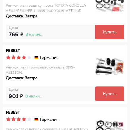
Ремкомплект задн суппорта TOYOTA COROLLA
AE11#/CE11#/EE111 1995-2000 0175-AZT220R
Доставка: Завтра
Цена
Купить
766
В наличии
FEBEST
Германия
Ремкомплект тормозного суппорта 0175-
AZT250F1
Доставка: Завтра
Цена
Купить
901
В наличии
FEBEST
Германия
Ремкомплект передн суппорта TOYOTA AVENSIS