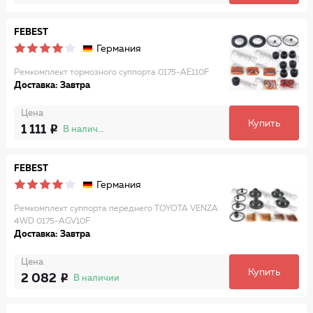
FEBEST
Германия
Ремкомплект тормозного суппорта 0175-AE110F
Доставка: Завтра
Цена
Купить
1 111
В наличии
FEBEST
Германия
Ремкомплект суппорта переднего TOYOTA VENZA
4WD 0175-AGV10F
Доставка: Завтра
Цена
Купить
2 082
В наличии