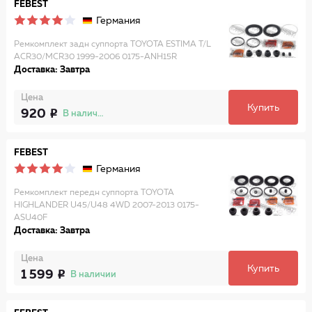
FEBEST
Германия
Ремкомплект задн суппорта TOYOTA ESTIMA T/L
ACR30/MCR30 1999-2006 0175-ANH15R
Доставка: Завтра
Цена
Купить
920
В наличии
FEBEST
Германия
Ремкомплект передн суппорта TOYOTA
HIGHLANDER U45/U48 4WD 2007-2013 0175-
ASU40F
Доставка: Завтра
Цена
Купить
1 599
В наличии