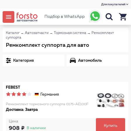
Для покупателей
Подбор в WhatsApp
Каталог
→
Автозапчасти
→
Тормозная система
→
Ремкомплект
суппорта
Ремкомплект суппорта для авто
Категория
Автомобиль
FEBEST
Германия
Ремкомплект тормозного суппорта 0175-AE100F
Доставка: Завтра
Цена
Купить
908
В наличии