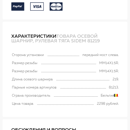
ХАРАКТЕРИСТИКИ
ТОВАРА ОСЕВОЙ
ШАРНИР, РУЛЕВАЯ ТЯГА SIDEM 81219
Сторона установки
передний мост слева
Размер резьбы
MM14X1.5R
Размер резьбы
MM14X1.5R
Длина осевого шарнира
219
Парные номера артикулов
81213
Страна производитель
Бельгия
Цена товара
2298 рублей