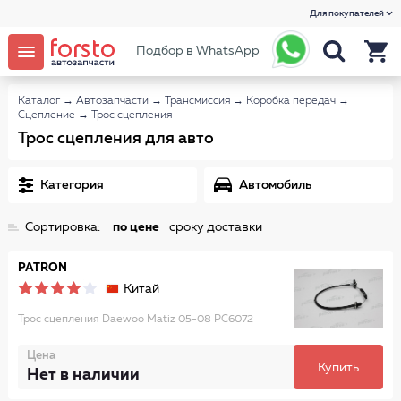
Для покупателей
Подбор в WhatsApp
Каталог
→
Автозапчасти
→
Трансмиссия
→
Коробка передач
→
Сцепление
→
Трос сцепления
Трос сцепления для авто
Категория
Автомобиль
Сортировка:
по цене
сроку доставки
PATRON
Китай
Трос сцепления Daewoo Matiz 05-08 PC6072
Цена
Купить
Нет в наличии