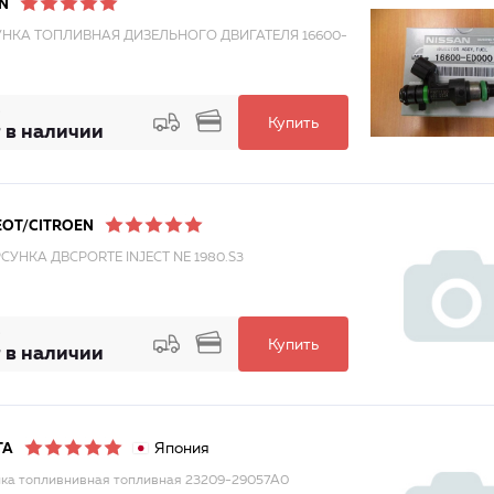
N
НКА ТОПЛИВНАЯ ДИЗЕЛЬНОГО ДВИГАТЕЛЯ 16600-
Купить
 в наличии
EOT/CITROEN
СУНКА ДВСPORTE INJECT NE 1980.S3
Купить
 в наличии
Япония
TA
ка топливнивная топливная 23209-29057A0