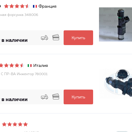
Франция
O
ная форсунка 348006
Купить
 в наличии
Италия
С ПР-ВА Инжектор 780001
Купить
 в наличии