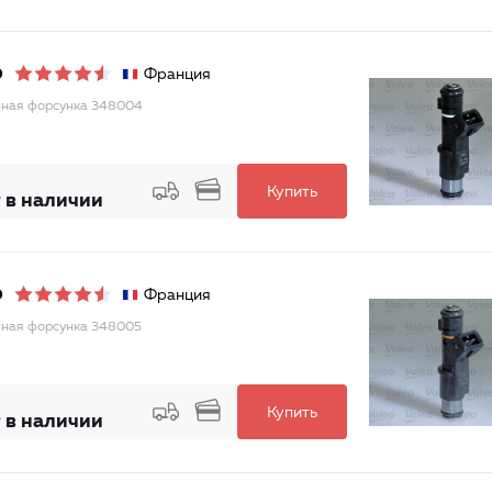
Франция
O
ная форсунка 348004
Купить
 в наличии
Франция
O
ная форсунка 348005
Купить
 в наличии