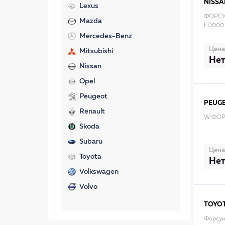
NISSA
Lexus
ФОРСУ
Mazda
ED000
Mercedes-Benz
Цена
Mitsubishi
Нет
Nissan
Opel
Peugeot
PEUG
Renault
W ФОР
Skoda
Subaru
Цена
Toyota
Нет
Volkswagen
Volvo
TOYO
Форсун