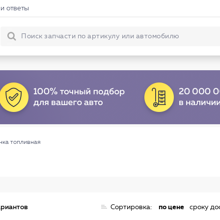
и ответы
нка топливная
ариантов
Сортировка:
по цене
сроку до