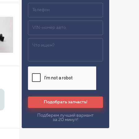
Подобрать запчасть!
Подберем лучший вариант
за 20 минут!