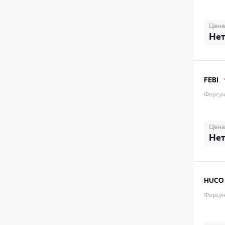
Цена
Нет
FEBI
Форсун
Цена
Нет
HUCO
Форсун