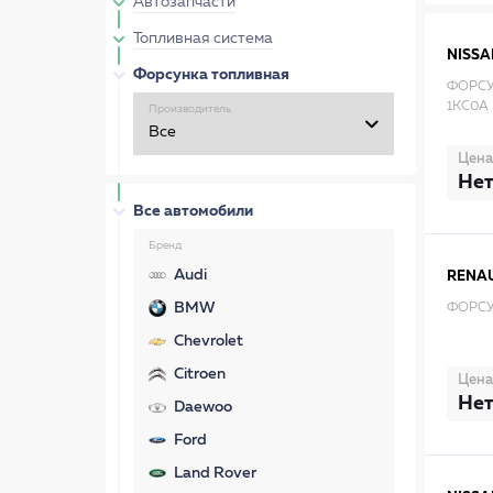
Автозапчасти
Топливная система
NISSA
Форсунка топливная
ФОРСУ
1KC0A
Производитель
Цена
Нет
Все автомобили
Бренд
Audi
RENA
BMW
ФОРСУ
Chevrolet
Citroen
Цена
Нет
Daewoo
Ford
Land Rover