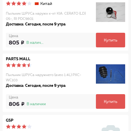
Китай
Пыльник ШРУСа наружн к-кт KIA: CERATO (LD)
05-, RI PDC9801
Доставка: Сегодня, после 9 утра
Цена
Купить
805
В наличии
PARTS MALL
Пыльник ШРУСа наружнего (aveo 1.4L) PXC-
WC103
Доставка: Сегодня, после 9 утра
Цена
Купить
806
В наличии
GSP