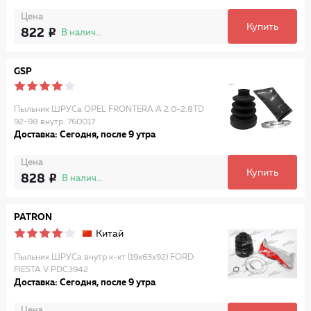
Цена
Купить
822
В наличии
GSP
Пыльник ШРУСа OPEL FRONTERA A 2.0-2.8TD
92-98 внутр. 760017
Доставка: Сегодня, после 9 утра
Цена
Купить
828
В наличии
PATRON
Китай
Пыльник ШРУСа внутр к-кт (19x63x92) FORD:
FIESTA V PDC3942
Доставка: Сегодня, после 9 утра
Цена