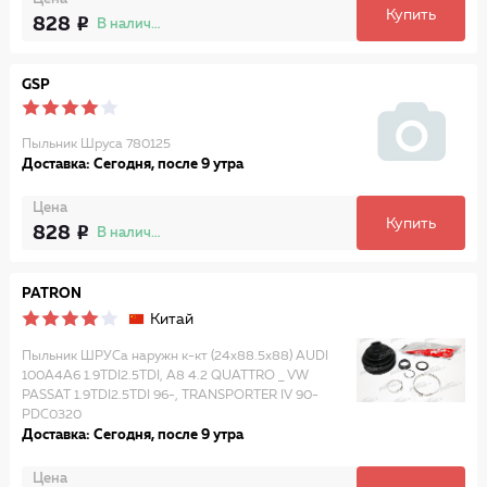
Купить
828
В наличии
GSP
Пыльник Шруса 780125
Доставка: Сегодня, после 9 утра
Цена
Купить
828
В наличии
PATRON
Китай
Пыльник ШРУСа наружн к-кт (24x88.5x88) AUDI
100A4A6 1.9TDI2.5TDI, A8 4.2 QUATTRO _ VW
PASSAT 1.9TDI2.5TDI 96-, TRANSPORTER IV 90-
PDC0320
Доставка: Сегодня, после 9 утра
Цена