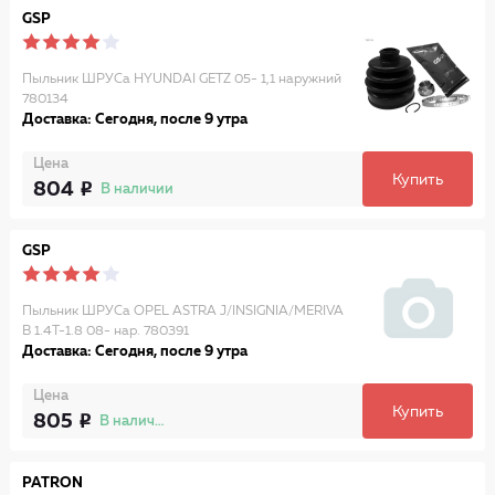
GSP
Пыльник ШРУСа HYUNDAI GETZ 05- 1,1 наружний
780134
Доставка: Сегодня, после 9 утра
Цена
Купить
804
В наличии
GSP
Пыльник ШРУСа OPEL ASTRA J/INSIGNIA/MERIVA
B 1.4T-1.8 08- нар. 780391
Доставка: Сегодня, после 9 утра
Цена
Купить
805
В наличии
PATRON