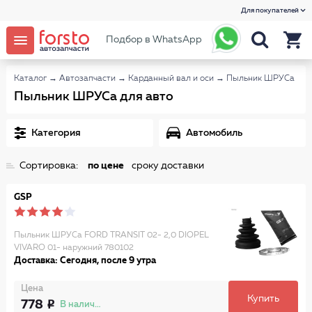
Для покупателей
Подбор в WhatsApp
Каталог
→
Автозапчасти
→
Карданный вал и оси
→
Пыльник ШРУСа
Пыльник ШРУСа для авто
Категория
Автомобиль
Сортировка:
по цене
сроку доставки
GSP
Пыльник ШРУСа FORD TRANSIT 02- 2,0 DIOPEL
VIVARO 01- наружний 780102
Доставка: Сегодня, после 9 утра
Цена
Купить
778
В наличии