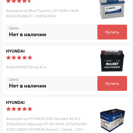
Аккумулятор Blue Dynamic 12V 60Ah 540А
(242x175x190) (+ -) 560127054
Цена
Купить
Нет в наличии
HYUNDAI
АККУМУЛЯТОР 60 А/Ч
Цена
Купить
Нет в наличии
HYUNDAI
Аккумулятор HYUNDAI/KIA Standart 45 А/ч
3711029200 обратная R+ EN 450A 207x175x190
37110-29200 HYUNDAI Accent / Eantra / I20 /