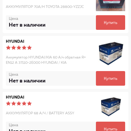
АККУМУЛЯТОР 70A/H TOYOTA 28800-YZZJC
Цена
Купить
Нет в наличии
HYUNDAI
Аккумулятор HYUNDAI/KIA 60 А/ч обратная R+
EN12 А 37110-2E000 HYUNDAI / KIA
Цена
Купить
Нет в наличии
HYUNDAI
АККУМУЛЯТОР 68 А/Ч / BATTERY ASSY
Цена
Купить