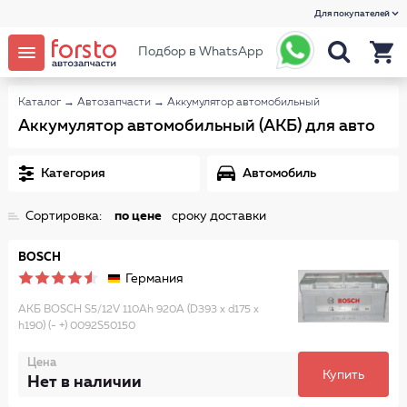
Для покупателей
Подбор в WhatsApp
Каталог
→
Автозапчасти
→
Аккумулятор автомобильный
Аккумулятор автомобильный (АКБ) для авто
Категория
Автомобиль
Сортировка:
по цене
сроку доставки
BOSCH
Германия
АКБ BOSCH S5/12V 110Ah 920A (D393 x d175 x
h190) (- +) 0092S50150
Цена
Купить
Нет в наличии