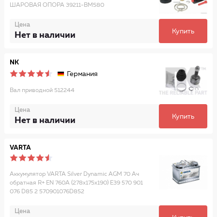
ШАРОВАЯ ОПОРА 39211-BM580
Цена
Купить
Нет в наличии
NK
Германия
Вал приводной 512244
Цена
Купить
Нет в наличии
VARTA
Аккумулятор VARTA Silver Dynamic AGM 70 Ач
обратная R+ EN 760A (278х175х190) E39 570 901
076 D85 2 570901076D852
Цена