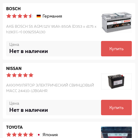
BOSCH
Германия
АКБ BOSCH S5 AGM/12V 95Ah 850A (D353 x d175 x
h190) (-+) 0092S5A130
Цена
Купить
Нет в наличии
NISSAN
АККУМУЛЯТОР ЭЛЕКТРИЧЕСКИЙ СВИНЦОВЫЙ
МАСС 24410-1JB0AHR
Цена
Купить
Нет в наличии
TOYOTA
Япония