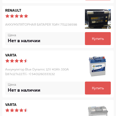
RENAULT
АККУМУЛЯТОРНАЯ БАТАРЕЯ 70АЧ 7711238598
Цена
Купить
Нет в наличии
VARTA
Аккумулятор Blue Dynamic 12V 40Ah 330A
(187x127x227) (- +) 5401260333132
Цена
Купить
Нет в наличии
VARTA