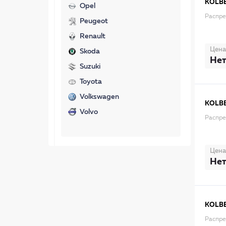
KOLB
Opel
Распр
Peugeot
Renault
Цена
Skoda
Нет
Suzuki
Toyota
Volkswagen
KOLB
Volvo
Распре
Цена
Нет
KOLB
Распре