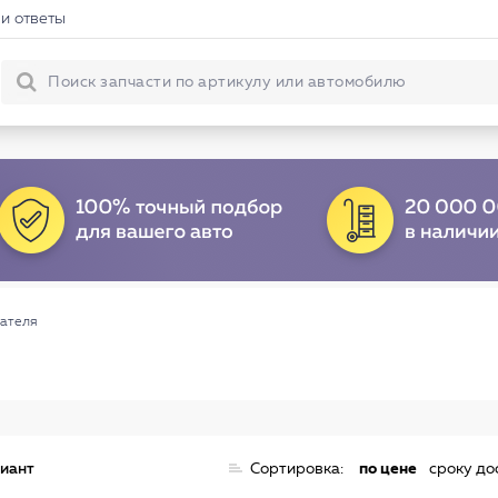
и ответы
ателя
риант
Сортировка:
по цене
сроку до