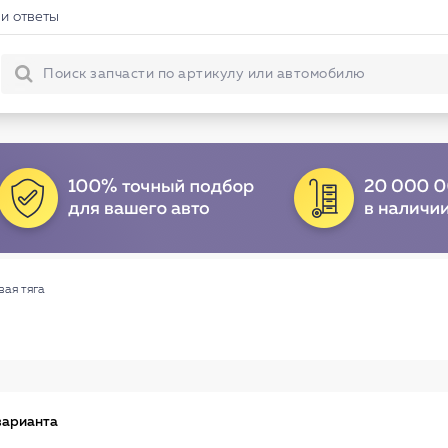
и ответы
вая тяга
варианта