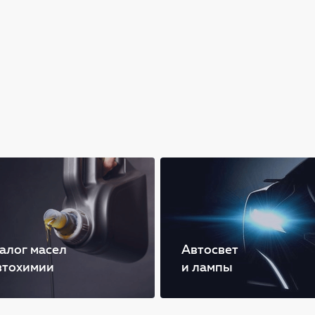
алог масел
Автосвет
втохимии
и лампы