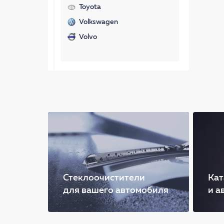
Toyota
Volkswagen
Volvo
Стеклоочистители
Кат
для вашего автомобиля
и а